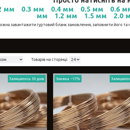
Просто натисніть на 
2 мм
0.3 мм
0.4 мм
0.5 мм
0.6 м
мм
1.2 мм
1.5 мм
2.0 
ожна завантажити гуртовий бланк замовлення, заповнити його та н
Залишилось 30 днів
–17%
Залишилос