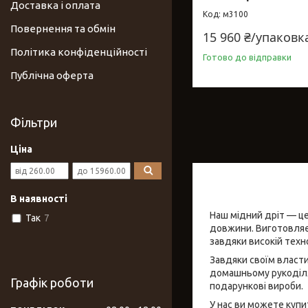
Доставка і оплата
м3100
Повернення та обмін
15 960 ₴/упаковк
Політика конфіденційності
Готово до відправки
Публічна оферта
Фільтри
Ціна
В наявності
Наш мідний дріт — це
Так
7
довжини. Виготовляєт
завдяки високій техно
Завдяки своїм власти
домашньому рукоділля
Графік роботи
подарункові вироби.
У нас ви можете купи