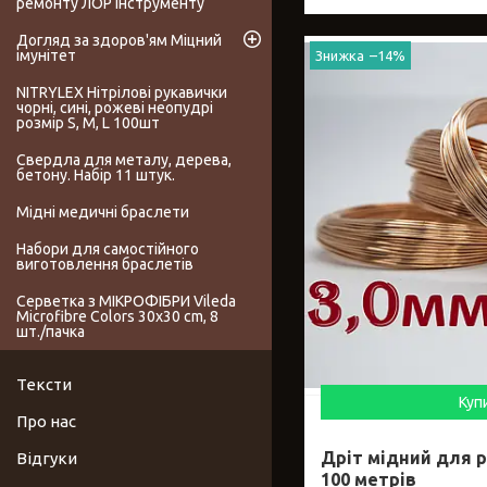
ремонту ЛОР інструменту
Догляд за здоров'ям Міцний
імунітет
–14%
NITRYLEX Нітрілові рукавички
чорні, сині, рожеві неопудрі
розмір S, M, L 100шт
Свердла для металу, дерева,
бетону. Набір 11 штук.
Мідні медичні браслети
Набори для самостійного
виготовлення браслетів
Серветка з МІКРОФІБРИ Vileda
Microfibre Colors 30x30 cm, 8
шт./пачка
Тексти
Куп
Про нас
Дріт мідний для р
Відгуки
100 метрів