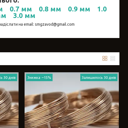
нього:
м
0.7 мм
0.8 мм
0.9 мм
1.0
мм
3.0 мм
адіслати на email: smgzavod@gmail.com
ь 30 днів
–15%
Залишилось 30 днів