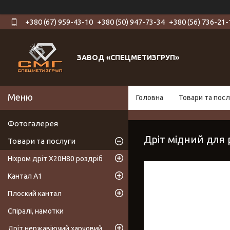
+380 (67) 959-43-10
+380 (50) 947-73-34
+380 (56) 736-21-
ЗАВОД «СПЕЦМЕТИЗГРУП»
Головна
Товари та посл
Фотогалерея
Дріт мідний для 
Товари та послуги
Ніхром дріт Х20Н80 роздріб
Кантал А1
Плоский кантал
Спіралі, намотки
Дріт нержавіючий харчовий