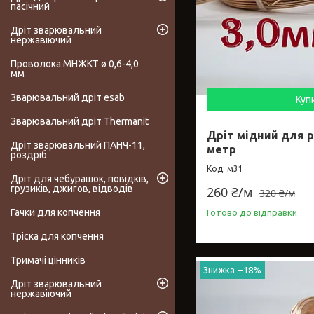
пасічний
Дріт зварювальний
нержавіючий
Проволока МНЖКТ ø 0,6-4,0
мм
Зварювальний дріт esab
Куп
Зварювальний дріт Thermanit
Дріт мідний для р
Дріт зварювальний ПАНЧ-11,
метр
роздріб
м31
Дріт для чебурашок, повідків,
грузиків, джигов, відводів
260 ₴/м
320 ₴/м
Гачки для копчення
Готово до відправки
Тріска для копчення
Тримачі цінників
–18%
Дріт зварювальний
нержавіючий