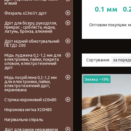
м'який
0.1 мм
0.
Фехраль х23ю5т дріт
Дріт для бісеру, рукоділля,
Оптовим покупцям: м
прикрас - срібляста, мідна,
латунь, бронза, алюміній
Дріт мідний обмотувальний
ПЕТД2-200
Мідь луджена 0,2-1,2 мм для
електроніки, пайки, покрита
оловом, електротехнічний
дріт
Мідь посріблена 0,2-1,2 мм
–19%
для електроніки, пайки,
електротехнічний дріт,
екранована
Стрічка ніхромовий х20н80
Ніхромова нитка Х20Н80
Нагрівальна спіраль
Дріт для рамок нержавіюча