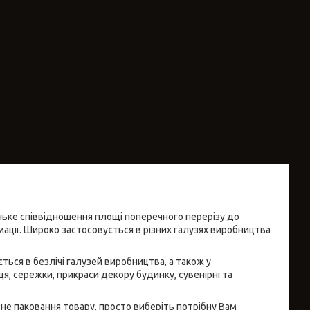
еньке співвідношення площі поперечного перерізу до
ації. Широко застосовується в різних галузях виробництва
ться в безлічі галузей виробництва, а також у
я, сережки, прикраси декору будинку, сувенірні та
зне паковання товару, просто виберіть потрібну Вам