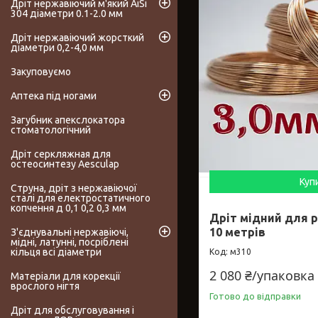
Дріт нержавіючий м'який AiSi
304 діаметри 0.1-2.0 мм
Дріт нержавіючий жорсткий
діаметри 0,2-4,0 мм
Закуповуємо
Аптека під ногами
Загубник апекслокатора
стоматологічний
Дріт серкляжная для
остеосинтезу Aesculap
Куп
Струна, дріт з нержавіючої
сталі для електростатичного
копчення д 0,1 0,2 0,3 мм
Дріт мідний для р
10 метрів
З'єднувальні нержавіючі,
мідні, латунні, посріблені
кільця всі діаметри
м310
2 080 ₴/упаковка
Матеріали для корекції
врослого нігтя
Готово до відправки
Дріт для обслуговування і