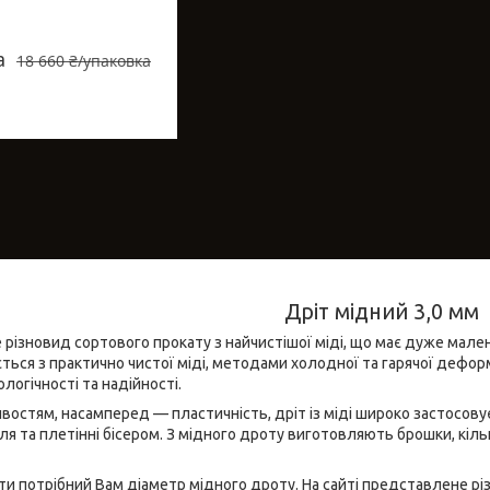
а
18 660 ₴/упаковка
Дріт мідний 3,0 мм
 різновид сортового прокату з найчистішої міді, що має дуже мал
ься з практично чистої міді, методами холодної та гарячої деформ
логічності та надійності.
востям, насамперед — пластичність, дріт із міді широко застосовує
 та плетінні бісером. З мідного дроту виготовляють брошки, кільц
ти потрібний Вам діаметр мідного дроту. На сайті представлене рі