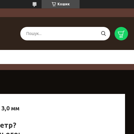
Кошик
 3,0 мм
метр?