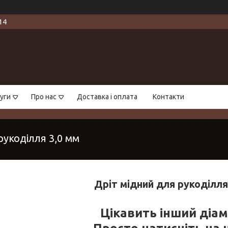
14
уги
Про нас
Доставка і оплата
Контакти
рукоділля 3,0 мм
Дріт мідний для рукоділля
Цікавить інший діа