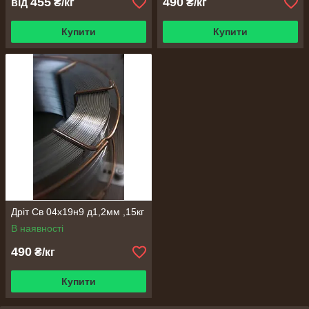
455
490
від
₴/кг
₴/кг
Купити
Купити
Дріт Св 04х19н9 д1,2мм ,15кг
В наявності
490
₴/кг
Купити