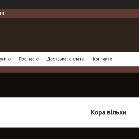
14
уги
Про нас
Доставка і оплата
Контакти
Кора вільхи