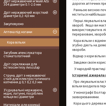
Дріт нержавіючий м'який AiSi
дорогих аптечних преп
304 діаметри 0.1-2.0 мм
Ранньою весною почин
Дріт нержавіючий жорсткий
міститься найбільша 
діаметри 0,2-4,0 мм
Перші лікувальні вла
Закуповуємо
хвороб. Якщо ви маєт
використовувати в лі
Аптека під ногами
перераховані, хвороб
Кора вільхи є відмін
Кора вільхи
згубно діють на деяк
хвороби.
Загубник апекслокатора
Відвар з кори вільхи
стоматологічний
Завдяки своїм корис
Дріт серкляжная для
остеосинтезу Aesculap
У народній практиці 
Історичні джерела 
Струна, дріт з нержавіючої
сталі для електростатичного
Про лікувальні власт
копчення д 0,1 0,2 0,3 мм
вільхи входила в пер
З'єднувальні нержавіючі,
У монографії Болтаро
мідні, латунні, посріблені
кільця всі діаметри
захворюваннями.
Кора цього дерева ма
Матеріали для корекції