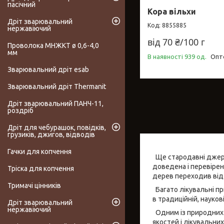
пасічний
Кора вільхи
Дріт зварювальний
8855885
нержавіючий
від 70 ₴/100 г
Проволока МНЖКТ ø 0,6-4,0
мм
В наявності 939 од.
Опто
Зварювальний дріт esab
Зварювальний дріт Thermanit
Дріт зварювальний ПАНЧ-11,
роздріб
Дріт для чебурашок, повідків,
грузиків, джигов, відводів
Гачки для копчення
Ще стародавні джерела
доведена і перевірена
Тріска для копчення
дерев переходив від
Тримачі цінників
Багато лікувальні пр
в традиційній, науко
Дріт зварювальний
нержавіючий
Одним із природних л
якостей і лікувальни