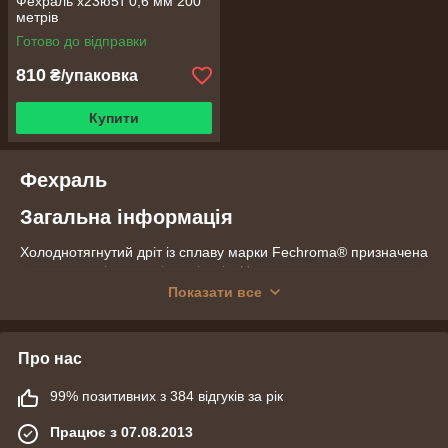
Фехраль х23ю5т 0,6 мм 200
метрів
Готово до відправки
810
₴/упаковка
Купити
Фехраль
Загальна інформація
Холоднотягнутий дріт із сплаву марки Fechroma® призначена
для елементів опору і нагрівачів. Наприклад, сплав
Fechroma® 23 оптимально поєднує в собі високий
Показати все
електричний опір і низький температурний коефіцієнт
електричного опору (ТКЭС).
Висока стійкість до окислення і корозії в найбільш поширених
Про нас
промислових агресивних середовищах, обумовлена самою
природою хімічно інертного, щільного поверхневого
99% позитивних з 384 відгуків за рік
захисного оксидного шару на основі AL2О3. На відміну від
фехралей, никельомісткі сплави, наприклад, можна
Працює з 07.08.2013