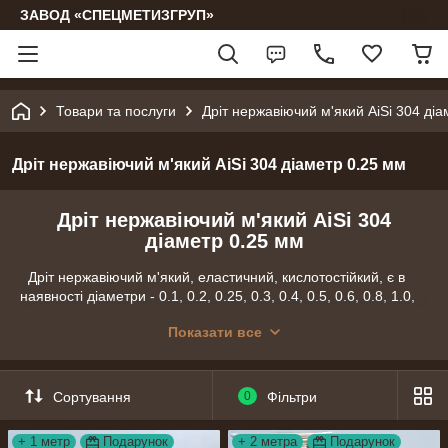
ЗАВОД «СПЕЦМЕТИЗГРУП»
Товари та послуги
Дріт нержавіючий м'який AiSi 304 діа
Дріт нержавіючий м'який AiSi 304 діаметр 0.25 мм
Дріт нержавіючий м'який AiSi 304
діаметр 0.25 мм
Дріт нержавіючий м'який, еластичний, кислотостійкий, є в
наявності діаметри - 0.1, 0.2, 0.25, 0.3, 0.4, 0.5, 0.6, 0.8, 1.0,
1.2, 2.0 мм і фасовки по 10м, 20м, 50м, 100м.
Показати все
Дріт має хромовий (сріблястий) колір, з часом не тьмяніє і не
ржавіє.
Оптовим покупцям: можна завантажити гуртовий бланк
Сортування
0
Фільтри
замовлення, заповнити його та надіслати на email:
smgzavod@gmail.com
+ 1 метр
Подарунок
+ 2 метра
Подарунок