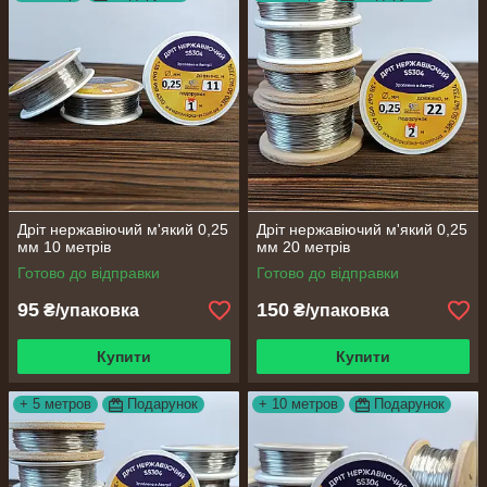
Виберіть необхідний діаметр натиснувши на
нього !!!
0,1 мм
0,2 мм
0,25 мм
0,3 мм
0,4
мм
0,5 мм
0,6 мм
0,8 мм
1,0 мм
1,2 мм
2,0 мм
Дріт нержавіючий м'який 0,25
Дріт нержавіючий м'який 0,25
мм 10 метрів
мм 20 метрів
Готово до відправки
Готово до відправки
95
150
₴/упаковка
₴/упаковка
Купити
Купити
+ 5 метров
Подарунок
+ 10 метров
Подарунок