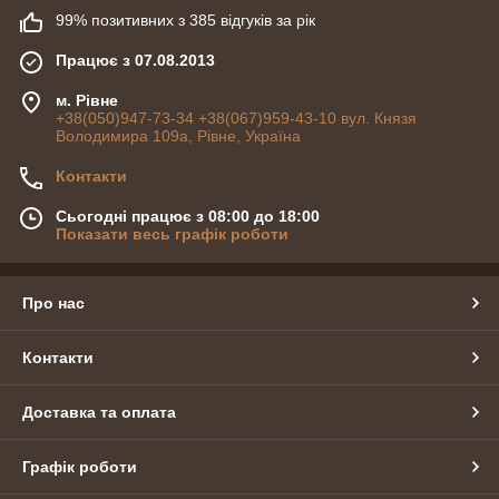
99% позитивних з 385 відгуків за рік
+38(067)959-43-10
Працює з 07.08.2013
Київ
+38(044)232-11-57
Харків
+38(057)727-02-71
м. Рівне
+38(050)947-73-34 +38(067)959-43-10 вул. Князя
Дніпро
+38(056)736-21-14
Володимира 109а, Рівне, Україна
Одеса
+38(048)775-11-39
Контакти
Львів
+38(032)290-27-83
Сьогодні працює з 08:00 до 18:00
Показати весь графік роботи
Про нас
Контакти
Доставка та оплата
Графік роботи