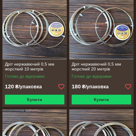
Виберіть необхідний діаметр натиснувши на
нього !!!
0,2 мм
0,25 мм
0,3 мм
0,4 мм
0,5
мм
0,6 мм
0,8 мм
1,0 мм
1,2 мм
1,6 мм
2,0 мм
3,0 мм
4,0 мм
Дріт нержавіючий 0,5 мм
Дріт нержавіючий 0,5 мм
жорсткий 10 метрів
жорсткий 20 метрів
Готово до відправки
Готово до відправки
120
180
₴/упаковка
₴/упаковка
Купити
Купити