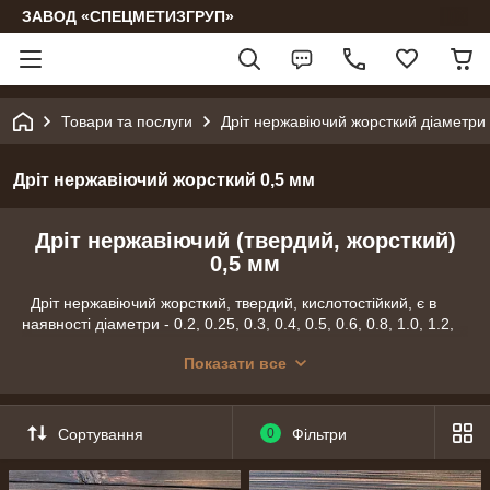
ЗАВОД «СПЕЦМЕТИЗГРУП»
Товари та послуги
Дріт нержавіючий жорсткий діаметри 
Дріт нержавіючий жорсткий 0,5 мм
Дріт нержавіючий (твердий, жорсткий)
0,5 мм
Дріт нержавіючий жорсткий, твердий, кислотостійкий, є в
наявності діаметри - 0.2, 0.25, 0.3, 0.4, 0.5, 0.6, 0.8, 1.0, 1.2,
1.6, 2.0, 3.0, 4.0 мм і фасовки по 10м, 20м, 50м, 100м.
Показати все
Дріт має хромовий (сріблястий) колір, з часом не тьмяніє і не
ржавіє.
Оптовим покупцям: можна завантажити гуртовий бланк
Сортування
0
Фільтри
замовлення, заповнити його та надіслати на email:
smgzavod@gmail.com