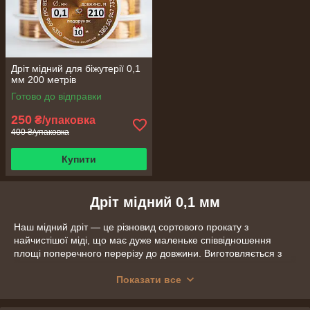
Дріт мідний для біжутерії 0,1
мм 200 метрів
Готово до відправки
250
₴/упаковка
400 ₴/упаковка
Купити
Дріт мідний 0,1 мм
Наш мідний дріт — це різновид сортового прокату з
найчистішої міді, що має дуже маленьке співвідношення
площі поперечного перерізу до довжини. Виготовляється з
практично чистої міді, методами холодної та гарячої
деформації. Широко застосовується в різних галузях
Показати все
виробництва завдяки високій технологічності та надійності.