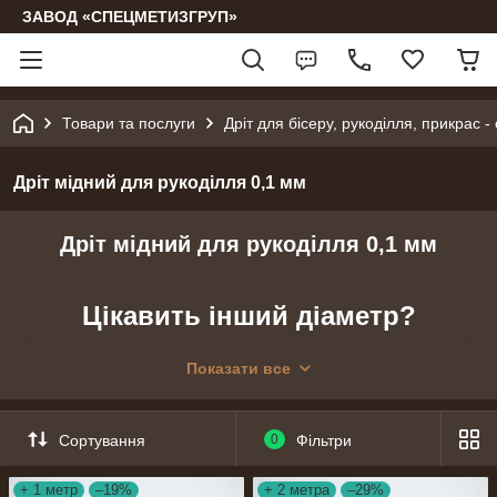
ЗАВОД «СПЕЦМЕТИЗГРУП»
Товари та послуги
Дріт для бісеру, рукоділля, прикрас -
Дріт мідний для рукоділля 0,1 мм
Дріт мідний для рукоділля 0,1 мм
Цікавить інший діаметр?
Просто натисніть на нього:
Показати все
0.1 мм
0.2 мм
0.3 мм
0.4 мм
0.5 мм
0.6 мм
0.7 мм
0.8 мм
0.9 мм
1.0 мм
1.2 мм
1.5
Сортування
0
Фільтри
мм
2.0 мм
3.0 мм
+ 1 метр
–19%
+ 2 метра
–29%