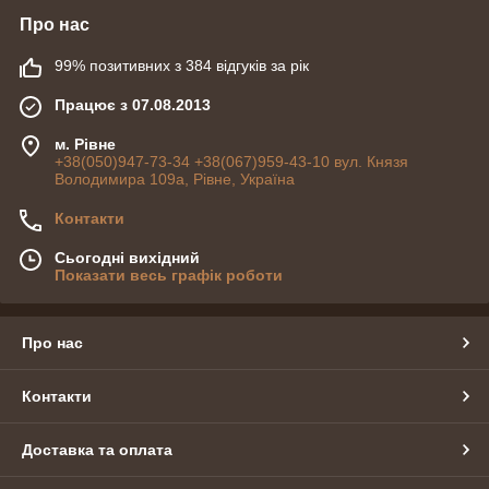
Завдяки своїм властивостям, насамперед — пластичність,
дріт із міді широко застосовується в безлічі галузей
Про нас
виробництва, а також у домашньому рукоділля та плетінні
бісером. З мідного дроту виготовляють брошки, кільця,
99% позитивних з 384 відгуків за рік
сережки, прикраси декору будинку, сувенірні та подарункові
Працює з 07.08.2013
вироби.
У нас ви можете купити потрібний Вам діаметр мідного дроту.
м. Рівне
На сайті представлене різне паковання товару, просто
+38(050)947-73-34 +38(067)959-43-10 вул. Князя
виберіть потрібну Вам кількість мідного дроту. А також є
Володимира 109а, Рівне, Україна
сріблястий, м'який дріт — нержавіюча сталь — її також
використовують у рукоділлях і плетінні бісером.
Контакти
Сьогодні вихідний
Показати весь графік роботи
Про нас
Контакти
Доставка та оплата