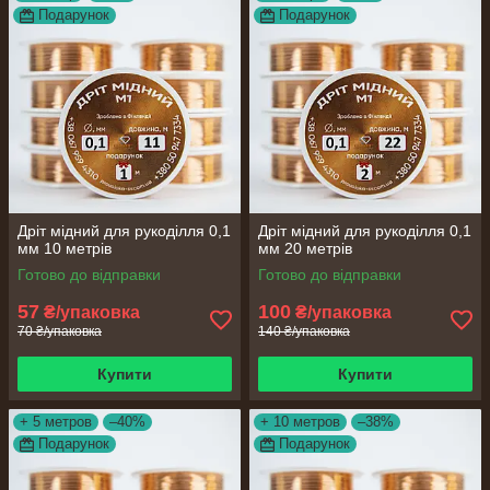
Оптовим покупцям: можна завантажити гуртовий бланк
Подарунок
Подарунок
замовлення, заповнити його та надіслати на email:
smgzavod@gmail.com
Дріт мідний для рукоділля 0,1
Дріт мідний для рукоділля 0,1
мм 10 метрів
мм 20 метрів
Готово до відправки
Готово до відправки
57
100
₴/упаковка
₴/упаковка
70 ₴/упаковка
140 ₴/упаковка
Купити
Купити
+ 5 метров
–40%
+ 10 метров
–38%
Подарунок
Подарунок