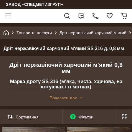
ЗАВОД «СПЕЦМЕТИЗГРУП»
Товари та послуги
Дріт нержавіючий харчовий м'який
Дріт нержавіючий харчовий м'який SS 316 д. 0,8 мм
Дріт нержавіючий харчовий м'який 0,8
мм
Марка дроту SS 316 (м'яка, чиста, харчова, на
котушках і в мотках)
Виберіть необхідний діаметр натиснувши на
Показати все
нього !!!
0,1 мм
0,2 мм
0,3 мм
0,4 мм
0,5 мм
0,6 мм
0,8 мм
1,0 мм
Сортування
0
Фільтри
1,2 мм