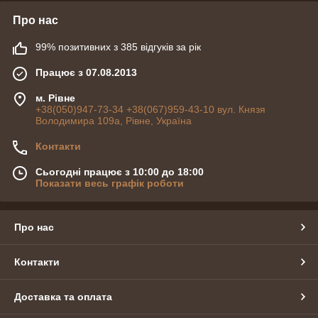
+38(067)959-43-10
Про нас
99% позитивних з 385 відгуків за рік
Київ
+38(044)232-11-57
Працює з 07.08.2013
Харків
+38(057)727-02-71
Дніпро
+38(056)736-21-14
м. Рівне
+38(050)947-73-34 +38(067)959-43-10 вул. Князя
Одеса
+38(048)775-11-39
Володимира 109а, Рівне, Україна
Львів
+38(032)290-27-83
Контакти
Зателефонуйте для безкоштовної
Сьогодні працює з 10:00 до 18:00
консультації фахівця зараз!
Показати весь графік роботи
Про нас
Контакти
Доставка та оплата