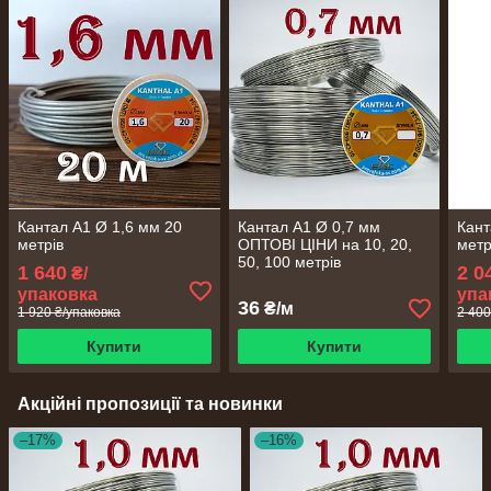
Кантал А1 Ø 1,6 мм 20
Кантал А1 Ø 0,7 мм
Кант
метрів
ОПТОВІ ЦІНИ на 10, 20,
метр
50, 100 метрів
1 640
2 0
₴/
упаковка
упа
36
₴/м
1 920 ₴/упаковка
2 400
Купити
Купити
Акційні пропозиції та новинки
–17%
–16%