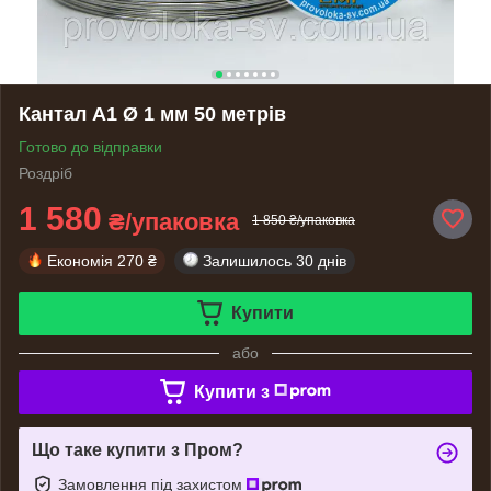
Кантал А1 Ø 1 мм 50 метрів
Готово до відправки
Роздріб
1 580
₴/упаковка
1 850 ₴/упаковка
Економія
270 ₴
Залишилось
30 днів
Купити
або
Купити з
Що таке купити з Пром?
Замовлення під захистом