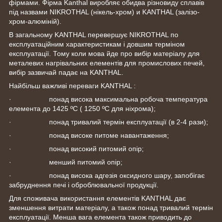
фірмами. Фірма Kanthal виробляє обидва різновиду сплавів
під назвами NIKROTHAL (нікель-хром) и KANTHAL (залізо-
хром-алюміній).
В загальному KANTHAL перевершує NIKROTHAL по
експлуатаційним характеристикам і довшим терміном
експлуатації. Тому коли мова йде про вибір матеріалу для
металевих нагрівальних елементів для промислових печей,
вибір зазвичай падає на KANTHAL.
Найбільш важливі переваги KANTHAL :
· понад висока максимальна робоча температура
елемента до 1425 ºС ( 1250 ºС для ніхрома);
· понад тривалий термін експлуатації (в 2-4 рази);
· понад високе питоме навантаження;
· понад високий питомий опір;
· менший питомий опір;
· понад висока адгезія оксидного шару, запобігає
забруднення печі і оброблювальної продукції.
Для споживача використання елементів KANTHAL дає
зменшення витрати матеріалу, а також понад тривалий термін
експлуатації. Менша вага елемента також приводить до