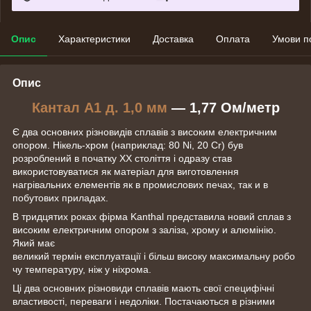
Опис
Характеристики
Доставка
Оплата
Умови п
Опис
Кантал A1 д. 1,0 мм
— 1,77 Ом/метр
Є два основних різновидів сплавів з високим електричним
опором. Нікель-хром (наприклад: 80 Ni, 20 Cr) був
розроблений в початку ХХ століття і одразу став
використовуватися як матеріал для виготовлення
нагрівальних елементів як в промислових печах, так и в
побутових приладах.
В тридцятих роках фірма Kanthal представила новий сплав з
високим електричним опором з заліза, хрому и алюмінію.
Який має
великий термін експлуатації і більш високу максимальну робо
чу температуру, ніж у ніхрома.
Ці два основних різновиди сплавів мають свої специфічні
властивості, переваги і недоліки. Постачаються в різними