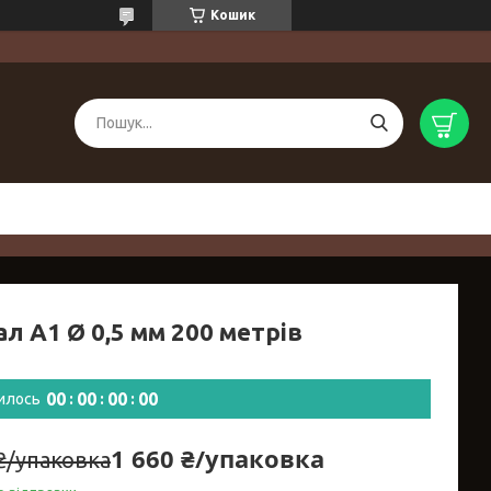
Кошик
л A1 Ø 0,5 мм 200 метрів
0
0
0
0
0
0
0
0
илось
1 660 ₴/упаковка
 ₴/упаковка