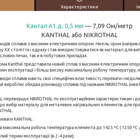
Характеристики
І
Кантал A1 д. 0,5 мм
— 7,09 Ом/метр
KANTHAL або NIKROTHAL
видів сплавів з високим електричним опором. Нікель-хром (наприклад
у ХХ століття і одразу став використовуватися як матеріал для в
слових печах, так и в побутових приладах.
рма Kanthal представила новий сплав з високим електричним опором
мін експлуатації і більш високу максимальну робочу температуру, ні
овиди сплавів мають свої специфічні властивості, переваги і недолі
al виробляє обидва різновиду сплавів під назвами NIKROTHAL (ніке
L перевершує NIKROTHAL по експлуатаційним характеристикам і до
ро вибір матеріалу для металевих нагрівальних елементів для про
NTHAL.
реваги KANTHAL :
симальна робоча температура елемента до 1425 ºС ( 1250 ºС дл
ермін експлуатації (в 2-4 рази);