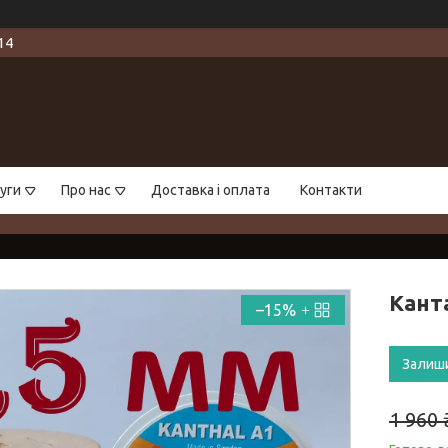
14
уги
Про нас
Доставка і оплата
Контакти
Канта
–15%
Залиш
1 960