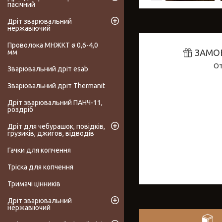
пасічний
Дріт зварювальний
нержавіючий
Проволока МНЖКТ ø 0,6-4,0
ЗАМО
мм
От
Зварювальний дріт esab
Зварювальний дріт Thermanit
Дріт зварювальний ПАНЧ-11,
роздріб
Дріт для чебурашок, повідків,
грузиків, джигов, відводів
Гачки для копчення
Тріска для копчення
Тримачі цінників
Дріт зварювальний
нержавіючий