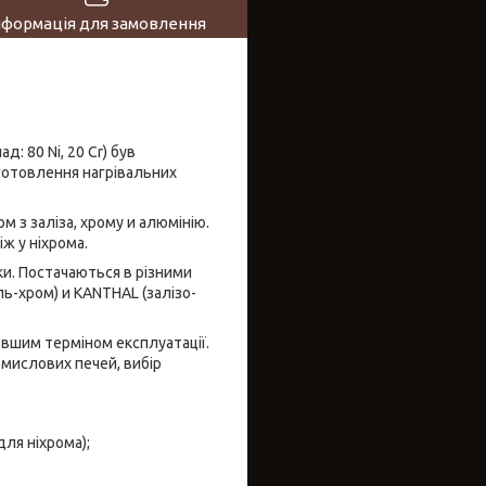
нформація для замовлення
: 80 Ni, 20 Cr) був
иготовлення нагрівальних
 з заліза, хрому и алюмінію.
ж у ніхрома.
ки. Постачаються в різними
ль-хром) и KANTHAL (залізо-
вшим терміном експлуатації.
мислових печей, вибір
я ніхрома);