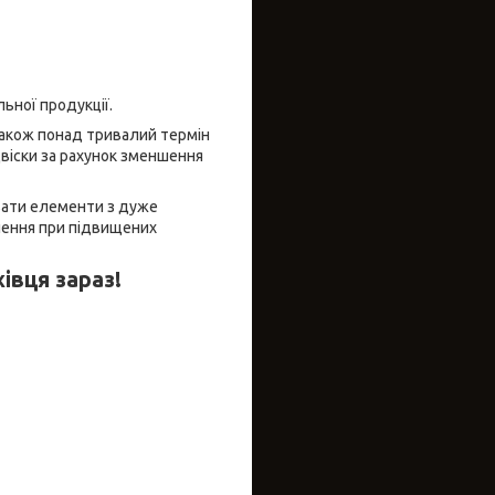
ної продукції.
також понад тривалий термін
віски за рахунок зменшення
увати елементи з дуже
влення при підвищених
івця зараз!