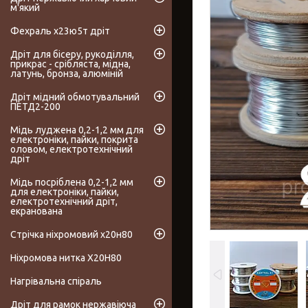
м'який
Фехраль х23ю5т дріт
Дріт для бісеру, рукоділля,
прикрас - срібляста, мідна,
латунь, бронза, алюміній
Дріт мідний обмотувальний
ПЕТД2-200
Мідь луджена 0,2-1,2 мм для
електроніки, пайки, покрита
оловом, електротехнічний
дріт
Мідь посріблена 0,2-1,2 мм
для електроніки, пайки,
електротехнічний дріт,
екранована
Стрічка ніхромовий х20н80
Ніхромова нитка Х20Н80
Нагрівальна спіраль
Дріт для рамок нержавіюча