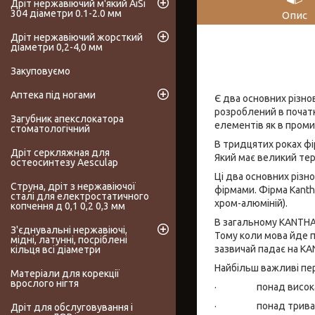
Дріт нержавіючий м'який AiSi
304 діаметри 0.1-2.0 мм
Опис
Дріт нержавіючий жорсткий
діаметри 0,2-4,0 мм
Закуповуємо
Аптека під ногами
Є два основних різно
розроблений в початк
Загубник апекслокатора
елементів як в проми
стоматологічний
В тридцятих роках фі
Дріт серкляжная для
Який має великий тер
остеосинтезу Aesculap
Ці два основних різн
Струна, дріт з нержавіючої
фірмами. Фірма Kanth
сталі для електростатичного
хром-алюміній).
копчення д 0,1 0,2 0,3 мм
В загальному KANTHA
З'єднувальні нержавіючі,
Тому коли мова йде п
мідні, латунні, посріблені
зазвичай падає на KA
кільця всі діаметри
Найбільш важливі пе
Матеріали для корекції
врослого нігтя
· понад висока мак
· понад тривалий т
Дріт для обслуговування і