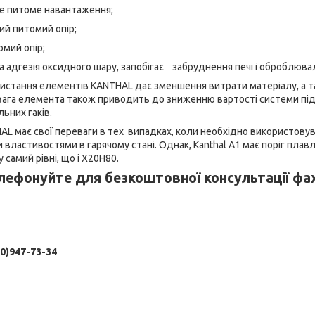
итоме навантаження;
питомий опір;
й опір;
зія оксидного шару, запобігає забруднення печі і оброблюваль
истання елементів KANTHAL дає зменшення витрати матеріалу, а 
 вага елемента також приводить до зниженню вартості системи під
ьних гаків.
AL має свої переваги в тех випадках, коли необхідно використов
властивостями в гарячому стані. Однак, Kanthal A1 має поріг пла
самий рівні, що і Х20Н80.
лефонуйте для безкоштовної консультації фах
0)947-73-34