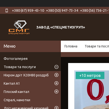
+380 (67) 959-43-10
+380 (50) 947-73-34
+380 (56) 736-21-
ЗАВОД «СПЕЦМЕТИЗГРУП»
Головна
Товари та посл
Фотогалерея
Товари та послуги
Ніхром дріт Х20Н80 роздріб
+10 метров
Кантал А1
Плоский кантал
Спіралі, намотки
Дріт нержавіючий харчовий