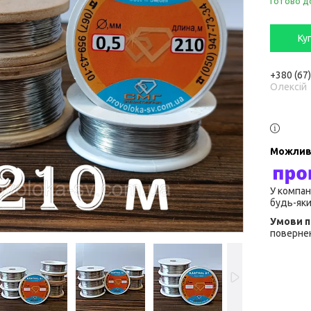
Готово д
Ку
+380 (67
Олексій
У компан
будь-яки
повернен