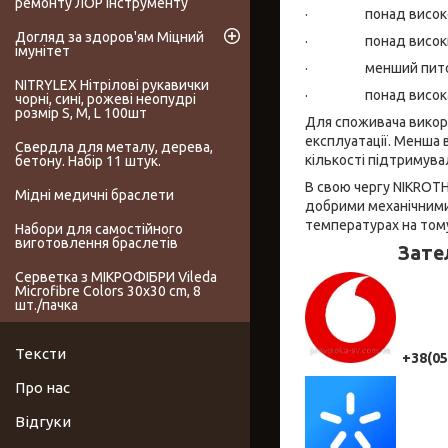
ремонту ЛОР інструменту
· понад високе п
Догляд за здоров'ям Міцний
· понад високий 
імунітет
· менший питоми
NITRYLEX Нітрілові рукавички
· понад висока адге
чорні, сині, рожеві неопудрі
розмір S, M, L 100шт
Для споживача викор
експлуатації. Менша
Свердла для металу, дерева,
кількості підтримувал
бетону. Набір 11 штук.
В свою чергу NIKROTH
Мідні медичні браслети
добрими механічними 
температурах на тому 
Набори для самостійного
виготовлення браслетів
Зате
Серветка з МІКРОФІБРИ Vileda
Microfibre Colors 30x30 cm, 8
шт./пачка
Тексти
+38(05
Про нас
Відгуки