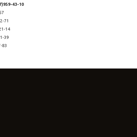
7)959-43-10
1-57
02-71
-21-14
11-39
7-83