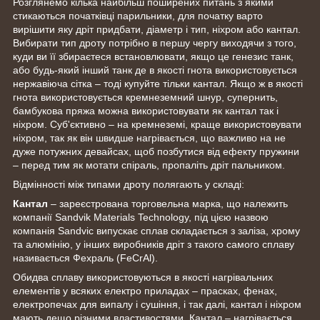
Розглянемо кілька найбільш поширених питань з якими
стикаються початківці парильники, для початку варто
вирішити яку дріт придбати, діаметр і тип, ніхром або кантал.
Вибирати тип дроту потрібно в першу чергу виходячи з того,
куди ви її збираєтеся встановлювати, якщо це генезис танк,
або будь-який інший танк де в якості гнота використовується
нержавіюча сітка – тоді купуйте тільки кантал. Якщо ж в якості
гнота використовується кремнеземний шнур, супернить,
бамбукова пряжа можна використовувати як кантал так і
ніхром. Суб'єктивно – на кремнеземі, краще використовувати
ніхром, так як він швидше нагрівається, що важливо на не
дуже потужних девайсах, щоб позбутися від ефекту пружини
– перед тим як мотати спіраль, пропаліть дріт пальником.
Відмінності між типами дроту полягають у складі:
Кантал
– зареєстрована торговельна марка, що належить
компанії Sandvik Materials Technology, під цією назвою
компанія Sandvic випускає сплав складається з заліза, хрому
та алюмінію, у інших виробників дріт з такого самого сплаву
називається Фехраль (FeCrAl).
Обидва сплаву використовуються в якості нагрівальних
елементів у всяких електро приладах – прасках, фенах,
електропечах для випалу і сушіння, і так далі, кантал і ніхром
мають дещо різними властивостями. Кантал – нагрівається