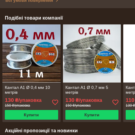
Всі умови повернення
Подібні товари компанії
Кантал А1 Ø 0,4 мм 10
Кантал А1 Ø 0,7 мм 5
Кант
метрів
метрів
метр
130
130
110
₴/упаковка
₴/упаковка
150 ₴/упаковка
150 ₴/упаковка
130 ₴
Купити
Купити
Акційні пропозиції та новинки