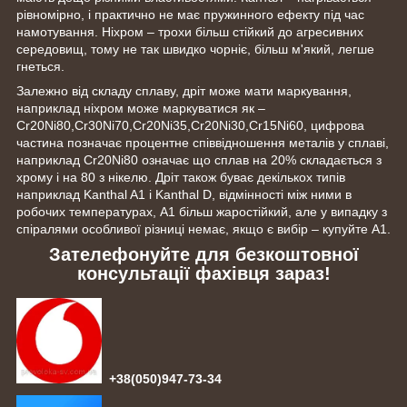
рівномірно, і практично не має пружинного ефекту під час
намотування. Ніхром – трохи більш стійкий до агресивних
середовищ, тому не так швидко чорніє, більш м'який, легше
гнеться.
Залежно від складу сплаву, дріт може мати маркування,
наприклад ніхром може маркуватися як –
Cr20Ni80,Cr30Ni70,Cr20Ni35,Cr20Ni30,Cr15Ni60, цифрова
частина позначає процентне співвідношення металів у сплаві,
наприклад Cr20Ni80 означає що сплав на 20% складається з
хрому і на 80 з нікелю. Дріт також буває декількох типів
наприклад Kanthal A1 і Kanthal D, відмінності між ними в
робочих температурах, A1 більш жаростійкий, але у випадку з
спіралями особливої різниці немає, якщо є вибір – купуйте A1.
Зателефонуйте для безкоштовної
консультації фахівця зараз!
+38(050)947-73-34