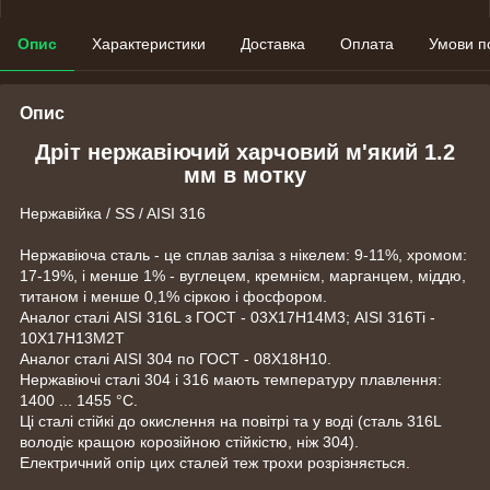
Опис
Характеристики
Доставка
Оплата
Умови п
Опис
Дріт нержавіючий харчовий м'який 1.2
мм в мотку
Нержавійка / SS / AISI 316
Нержавіюча сталь - це сплав заліза з нікелем: 9-11%, хромом:
17-19%, і менше 1% - вуглецем, кремнієм, марганцем, міддю,
титаном і менше 0,1% сіркою і фосфором.
Аналог сталі AISI 316L з ГОСТ - 03Х17Н14М3; AISI 316Ti -
10Х17Н13М2Т
Аналог сталі AISI 304 по ГОСТ - 08Х18Н10.
Нержавіючі сталі 304 і 316 мають температуру плавлення:
1400 ... 1455 °C.
Ці сталі стійкі до окислення на повітрі та у воді (сталь 316L
володіє кращою корозійною стійкістю, ніж 304).
Електричний опір цих сталей теж трохи розрізняється.