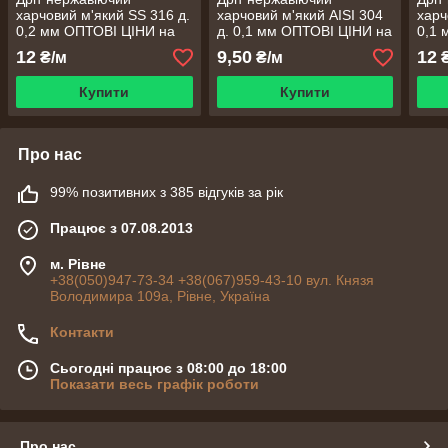
харчовий м'який SS 316 д.
харчовий м'який AISI 304
харч
0,2 мм ОПТОВІ ЦІНИ на
д. 0,1 мм ОПТОВІ ЦІНИ на
0,1 
10, 20, 50, 100, 200 метрів
10, 20, 50, 100, 200 метрів
10, 
12
9,50
12
₴/м
₴/м
₴
Купити
Купити
Про нас
99% позитивних з 385 відгуків за рік
Працює з 07.08.2013
м. Рівне
+38(050)947-73-34 +38(067)959-43-10 вул. Князя
Володимира 109а, Рівне, Україна
Контакти
Сьогодні працює з 08:00 до 18:00
Показати весь графік роботи
Про нас