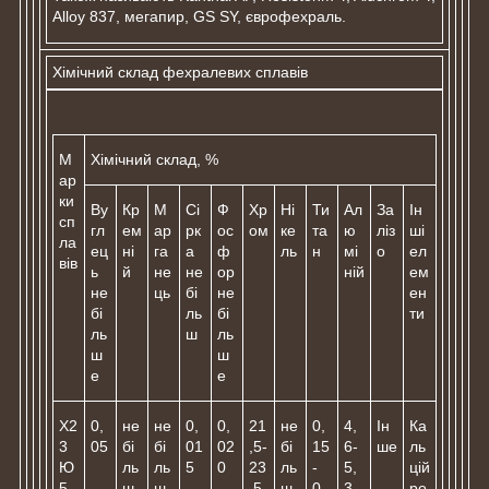
Alloy 837, мегапир, GS SY, єврофехраль.
Хімічний склад фехралевих сплавів
М
Хімічний склад, %
ар
ки
Ву
Кр
М
Сі
Ф
Хр
Ні
Ти
Ал
За
Ін
сп
гл
ем
ар
рк
ос
ом
ке
та
ю
ліз
ші
ла
ец
ні
га
а
ф
ль
н
мі
о
ел
вів
ь
й
не
не
ор
ній
ем
не
ць
бі
не
ен
бі
ль
бі
ти
ль
ш
ль
ш
ш
е
е
Х2
0,
не
не
0,
0,
21
не
0,
4,
Ін
Ка
3
05
бі
бі
01
02
,5-
бі
15
6-
ше
ль
Ю
ль
ль
5
0
23
ль
-
5,
цій
5
ш
ш
,5
ш
0,
3
ро