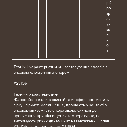
рій
ро
зр
ах
ун
ко
ви
й
0,
1
Технічні характеристикики, застосування сплавів з
високим електричним опором
Х23Ю5
Технічні характеристики:
Жаростійкі сплави в окисній атмосфері, що містить
сірку і сірчисті моединения, працюють у контакті з
високоглиниземистою керамікою; схильні до
провисання при підвищених температурах, не
витримують різких динамічних навантажень. Сплав
Х15Ю5 - замінник сплаву Х13Ю4