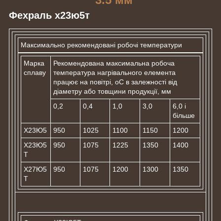
Фехраль х23ю5т
Максимально рекомендовані робочі температури
Марка
Рекомендована максимальна робоча
сплаву
температура нагрівального елемента
працює на повітрі, оС в залежності від
діаметру або товщини продукції, мм
0,2
0,4
1,0
3,0
6,0 і
більше
Х23Ю5
950
1025
1100
1150
1200
Х23Ю5
950
1075
1225
1350
1400
Т
Х27Ю5
950
1075
1200
1300
1350
Т