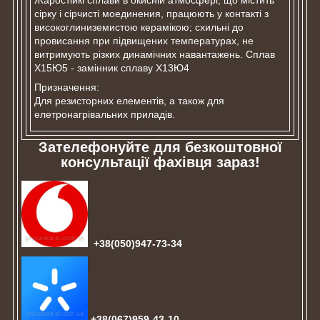
сірку і сірчисті моединения, працюють у контакті з
високоглиниземистою керамікою; схильні до
провисання при підвищених температурах, не
витримують різких динамічних навантажень. Сплав
Х15Ю5 - замінник сплаву Х13Ю4
Призначення:
Для резисторних елементів, а також для
елетронагрівальних приладів.
Зателефонуйте для безкоштовної
консультації фахівця зараз!
+38(050)947-73-34
+38(067)959-43-10