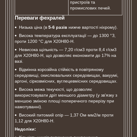
пристроїв та
промислових печей.
Переваги фехралей
Низька ціна (в
5-6 разів
нижче вартості ніхрому).
Висока температура експлуатації ― до 1300 °З,
проти 1200 °С для Х20Н80-Н.
Невисока щільність ― 7,20 г/см3 проти 8,4 г/см3
для Х20Н80-Н, що дозволяє економити до 17% на
вазі.
Відмінна корозійна стійкість в повітряному
середовищі, окислювальних середовищах, вакуумі,
аргоні, сірковмісних, вуглецевмісних середовищах.
Висока межа текучості, що дозволяє
використовувати дріт меншого діаметру (у зв'язку з
меншою зміною площі поперечного перерізу при
намотуванні).
Високий питомий опір ― 1,37 Ом·мм2/м проти
1,12 для Х20Н80-Н.
Недоліки: