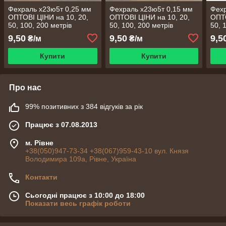
Фехраль х23ю5т 0,25 мм
Фехраль х23ю5т 0,15 мм
Фехр
ОПТОВІ ЦІНИ на 10, 20,
ОПТОВІ ЦІНИ на 10, 20,
ОПТО
50, 100, 200 метрів
50, 100, 200 метрів
50, 
9,50
9,50
9,5
₴/м
₴/м
Купити
Купити
Про нас
99% позитивних з 384 відгуків за рік
Працює з 07.08.2013
м. Рівне
+38(050)947-73-34 +38(067)959-43-10 вул. Князя
Володимира 109а, Рівне, Україна
Контакти
Сьогодні працює з 10:00 до 18:00
Показати весь графік роботи