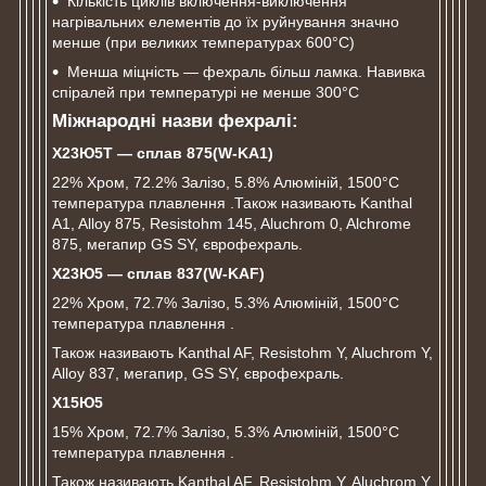
Кількість циклів включення-виключення
нагрівальних елементів до їх руйнування значно
менше (при великих температурах 600°C)
Менша міцність ― фехраль більш ламка. Навивка
спіралей при температурі не менше 300°C
Міжнародні назви фехралі:
Х23Ю5Т ― сплав 875(
W-
KA1)
22% Хром, 72.2% Залізо, 5.8% Алюміній, 1500°C
температура плавлення .Також називають Kanthal
A1, Alloy 875, Resistohm 145, Aluchrom 0, Alchrome
875, мегапир GS SY, єврофехраль.
Х
23Ю
5 ― сплав
837(W-KAF)
22% Хром, 72.7% Залізо, 5.3% Алюміній, 1500°C
температура плавлення .
Також називають Kanthal AF, Resistohm Y, Aluchrom Y,
Alloy 837, мегапир, GS SY, єврофехраль.
Х15Ю5
15% Хром, 72.7% Залізо, 5.3% Алюміній, 1500°C
температура плавлення .
Також називають Kanthal AF, Resistohm Y, Aluchrom Y,