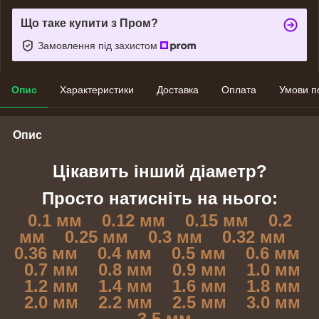
Що таке купити з Пром?
Замовлення під захистом
Опис
Характеристики
Доставка
Оплата
Умови п
Опис
Цікавить інший діаметр?
Просто натисніть на нього:
0.1 мм
0.12 мм
0.15 мм
0.2
мм
0.25 мм
0.3 мм
0.32 мм
0.36 мм
0.4 мм
0.5 мм
0.6 мм
0.7 мм
0.8 мм
0.9 мм
1.0 мм
1.2 мм
1.4 мм
1.6 мм
1.8 мм
2.0 мм
2.2 мм
2.5 мм
3.0 мм
3.5 мм