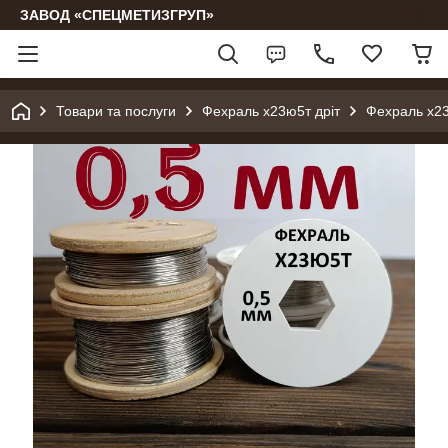
ЗАВОД «СПЕЦМЕТИЗГРУП»
Товари та послуги
Фехраль х23ю5т дріт
Фехраль х23