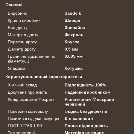
Основні
Виробник
Sandvik
Країна виробник
Швеція
Вид дроту
Звичайна
Матеріал дроту
Фехраль
Перетин дроту
Кругле
Діаметр дроту
0.5 мм
Граничне відхилення по
0.005 мм
діаметру, ±
Упаковка
Котушка
Користувальницькі характеристики
Хімічний склад
Відповідність 100%
Документ про якість
Наданий виробником
Колір розігрітої Фехралі
Рівномірний ⁇ яскраво-
червоний
Поверхня матеріалу
гладка без дефектів
Позитивні відгуки покупців
Є в наявності
ГОСТ 12766.1-90
Повна відповідність
Температурні
Матеріал не пливе,