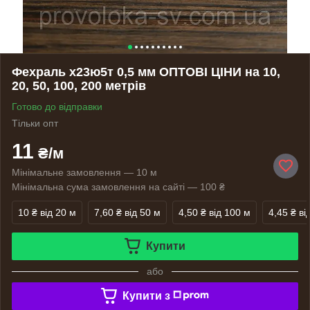
Фехраль х23ю5т 0,5 мм ОПТОВІ ЦІНИ на 10,
20, 50, 100, 200 метрів
Готово до відправки
Тільки опт
11
₴/м
Мінімальне замовлення — 10 м
Мінімальна сума замовлення на сайті — 100 ₴
10 ₴
від 20 м
7,60 ₴
від 50 м
4,50 ₴
від 100 м
4,45 ₴
ві
Купити
або
Купити з