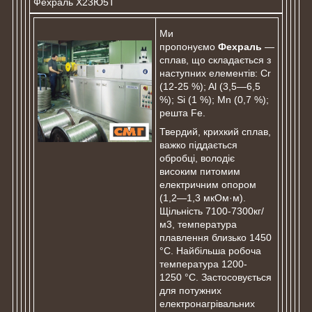
Фехраль Х23Ю5Т
Ми
пропонуємо
Фехраль
—
сплав, що складається з
наступних елементів: Cr
(12-25 %); Al (3,5—6,5
%); Si (1 %); Mn (0,7 %);
решта Fe.
Твердий, крихкий сплав,
важко піддається
обробці, володіє
високим питомим
електричним опором
(1,2—1,3 мкОм·м).
Щільність 7100-7300кг/
м3, температура
плавлення близько 1450
°C. Найбільша робоча
температура 1200-
1250 °C. Застосовується
для потужних
електронагрівальних