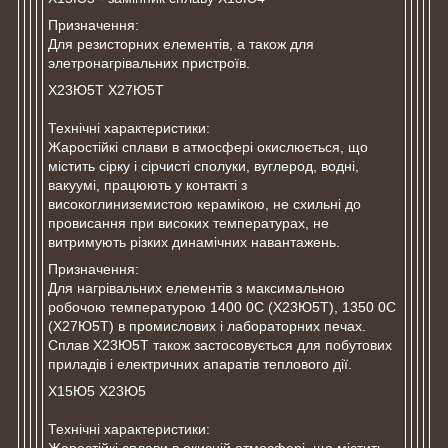
Призначення:
Для резисторних елементів, а також для
элетронагрівальних пристроїв.
Х23Ю5Т Х27Ю5Т
Технічні характеристики:
Жаростійкі сплави в атмосфері окислюється, що
містить сірку і сірчисті сполуки, вуглерод, водні,
вакуумі, працюють у контакті з
високоглиниземистою керамікою, не схильні до
провисання при високих температурах, не
витримують різких динамічних навантажень.
Призначення:
Для нагрівальних елементів з максимальною
робочою температурою 1400 0С (Х23Ю5Т), 1350 0С
(Х27Ю5Т) в промислових і лабораторних печах.
Сплав Х23Ю5Т також застосовується для побутових
приладів і електричних апаратів теплового дії.
Х15Ю5 Х23Ю5
Технічні характеристики:
Жаростійкі сплави в окисній атмосфері, що містить