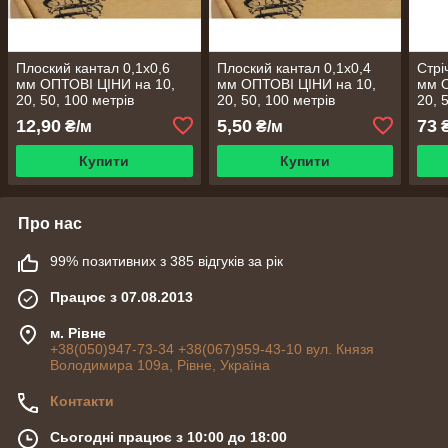
Плоский кантал 0,1х0,6
Плоский кантал 0,1х0,4
Стрі
мм ОПТОВІ ЦІНИ на 10,
мм ОПТОВІ ЦІНИ на 10,
мм О
20, 50, 100 метрів
20, 50, 100 метрів
20, 
12,90
5,50
73
₴/м
₴/м
₴
Купити
Купити
Про нас
99% позитивних з 385 відгуків за рік
Працює з 07.08.2013
м. Рівне
+38(050)947-73-34 +38(067)959-43-10 вул. Князя
Володимира 109а, Рівне, Україна
Контакти
Сьогодні працює з 10:00 до 18:00