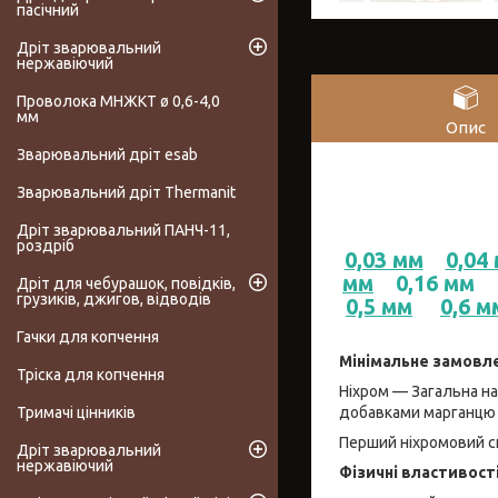
пасічний
Дріт зварювальний
нержавіючий
Проволока МНЖКТ ø 0,6-4,0
мм
Опис
Зварювальний дріт esab
Зварювальний дріт Thermanit
Дріт зварювальний ПАНЧ-11,
роздріб
0,03 мм
0,04
мм
0,16 мм
Дріт для чебурашок, повідків,
грузиків, джигов, відводів
0,5 мм
0,6 м
Гачки для копчення
Мінімальне замовле
Тріска для копчення
Ніхром — Загальна наз
добавками марганцю к
Тримачі цінників
Перший ніхромовий сп
Дріт зварювальний
нержавіючий
Фізичні властивост