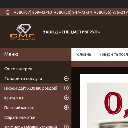
+380 (67) 959-43-10
+380 (50) 947-73-34
+380 (56) 736-21-
ЗАВОД «СПЕЦМЕТИЗГРУП»
Головна
Товари та посл
Фотогалерея
Товари та послуги
Ніхром дріт Х20Н80 роздріб
Кантал А1
Плоский кантал
Спіралі, намотки
Дріт нержавіючий харчовий