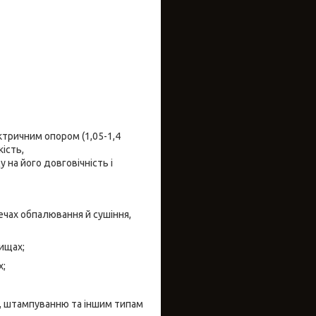
ктричним опором (1,05-1,4
ість,
 на його довговічність і
чах обпалювання й сушіння,
ищах;
х;
ю, штампуванню та іншим типам