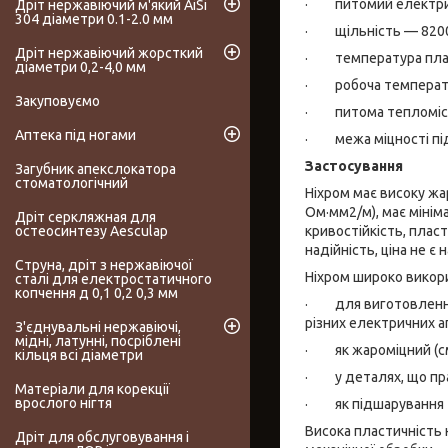
· питомий електричн
Дріт нержавіючий м'який AiSi
304 діаметри 0.1-2.0 мм
· щільність — 8200
Дріт нержавіючий жорсткий
· температура пла
діаметри 0,2-4,0 мм
· робоча температ
Закуповуємо
· питома тепломісткі
Аптека під ногами
· межа міцності під
Застосування
Загубник апекслокатора
стоматологічний
Ніхром має високу жа
Ом·мм2/м), має мінім
Дріт серкляжная для
кривостійкість, пласт
остеосинтезу Aesculap
надійність, ціна не є
Струна, дріт з нержавіючої
Ніхром широко викор
сталі для електростатичного
копчення д 0,1 0,2 0,3 мм
· для виготовлення 
різних електричних ап
З'єднувальні нержавіючі,
мідні, латунні, посріблені
· як жароміцний (сма
кільця всі діаметри
· у деталях, що пра
Матеріали для корекції
врослого нігтя
· як підшарування т
Висока пластичність
Дріт для обслуговування і