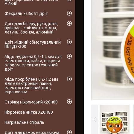
м'який
Фехраль х23ю5т дріт
Дріт для бісеру, рукоділля,
прикрас - срібляста, мідна,
латунь, бронза, алюміній
Дріт мідний обмотувальний
ПЕТД2-200
Мідь луджена 0,2-1,2 мм для
електроніки, пайки, покрита
оловом, електротехнічний
дріт
Мідь посріблена 0,2-1,2 мм
для електроніки, пайки,
електротехнічний дріт,
екранована
Стрічка ніхромовий х20н80
Ніхромова нитка Х20Н80
Нагрівальна спіраль
Дріт для рамок нержавіюча