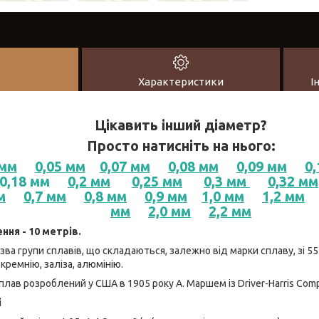
Характеристики
І
Цікавить інший діаметр?
Просто натисніть на нього:
 мм
0,05 мм
0,07 мм
0,08 мм
0,09 мм
0,
0,18 мм
0,2 мм
0,25 мм
0,3 мм
0,32 мм
м
0,7 мм
0,8 мм
0,9 мм
1,0 мм
1,2 мм
мм
2,0 мм
2,2 мм
ння - 10 метрів.
ва групи сплавів, що складаються, залежно від марки сплаву, зі 55
ремнію, заліза, алюмінію.
лав розроблений у США в 1905 року А. Маршем із Driver-Harris Com
і