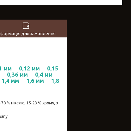
нформація для замовлення
1 мм
0,12 мм
0,15
0,36 мм
0,4 мм
1,4 мм
1,6 мм
1,8
-78 % нікелю, 15-23 % хрому, з
pany.