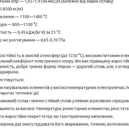
ий опір — 1,05÷1,4 Ом·мм2/м (залежно від марки сплаву)
-8500 кг/м3
влення — 1100—1400 °C
ура — 800—1100 °C
сть — 0,45 кДж/(кг·К) за 25 °C
 час розтягування — 0,65-0,70 ГПа
ростійкість в окисній атмосфері (до 1250 °C), високим питомим еле
альний коефіцієнт електричного опору. Він має підвищену жаростійк
ичність, добре тримає форму. Ніхром — дорогий сплав, але, з огляду
 надмірною.
истовується:
нагрівальних елементів у високотемпературних електропечах, пе
аратах теплової дії;
ковий) сплав і хімічно стійкий сплав у певних агресивних середов
цюють за високої температури, резисторних елементах, реостата
а жаростійке покриття під час газотермічному напиленню.
 ніхрома дає змогу піддавати його зварюванню, точінню, волоченн