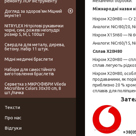
механічної обробки.
ремонту ЛОР інструменту
Міжнародні назви н
Догляд за здоров'ям Міцний
імунітет
Ніхром Х20Н80 — Cr 2
NITRYLEX Нітрілові рукавички
Аналоги: NiCr80/20, Ni
чорні, сині, рожеві неопудрі
розмір S, M, L 100шт
Ніхром Х15Н60 — Ni 6
Аналоги: NiCr60/15, Ni6
Свердла для металу, дерева,
бетону. Набір 11 штук.
Сплав Х20Н80
Мідні медичні браслети
Ніхром Х20Н80 — сплав 
сплав легують рідко
Набори для самостійного
Ніхром Х20Н80, особл
виготовлення браслетів
продаваними, як порі
Серветка з МІКРОФІБРИ Vileda
приблизно 20 % хрому
Microfibre Colors 30x30 cm, 8
сплавів для поліпшен
шт./пачка
Зате
Тексти
Про нас
Відгуки
+38(0