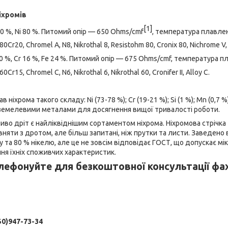
іхромів
[1]
0 %, Ni 80 %. Питомий опір — 650 Ohms/cmf
, температура плавлен
80Cr20, Chromel A, N8, Nikrothal 8, Resistohm 80, Cronix 80, Nichrome V,
0 %, Cr 16 %, Fe 24 %. Питомий опір — 675 Ohms/cmf, температура п
0Cr15, Chromel C, N6, Nikrothal 6, Nikrothal 60, Cronifer II, Alloy C.
ніхрома такого складу: Ni (73-78 %); Cr (19-21 %); Si (1 %); Mn (0,7 %)
земелевими металами для досягнення вищої тривалості роботи.
иво дріт є найліквіднішим сортаментом ніхрома. Ніхромова стрічк
вняти з дротом, але більш запитані, ніж прутки та листи. Заведено
 та 80 % нікелю, але це не зовсім відповідає ГОСТ, що допускає м
ня їхніх споживчих характеристик.
лефонуйте для безкоштовної консультації фах
50)947-73-34