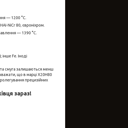
ня — 1200 °C.
 HAI-NiCr 80, євроніхром.
лавлення — 1390 °C.
; інше Fe. Іноді
а та смуга залишаються менш
 вважати, що в марці Х20Н80
ікролегування прецизійних
івця зараз!