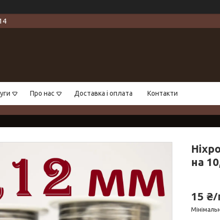
14
уги
Про нас
Доставка і оплата
Контакти
Ніхр
на 10
15 ₴
Мінімаль