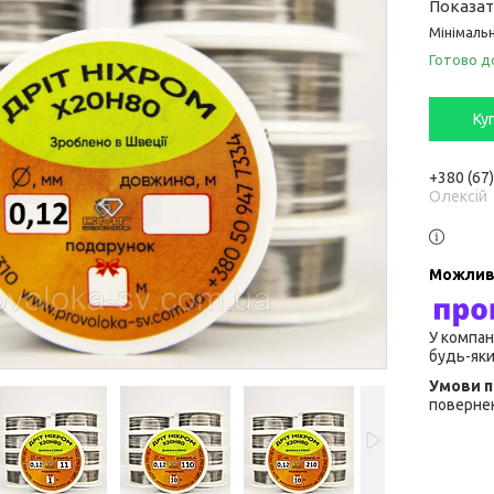
Показати
Мінімальн
Готово д
Ку
+380 (67
Олексій
У компан
будь-яки
повернен