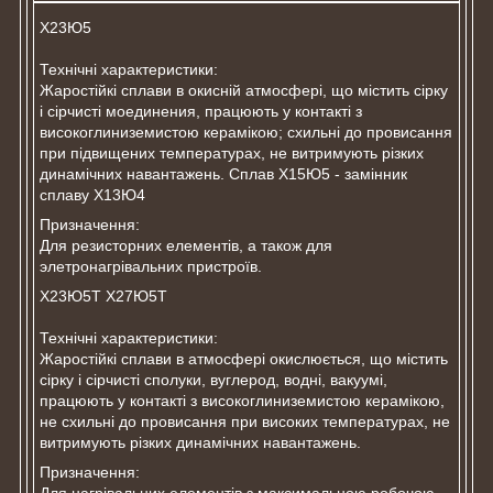
Х23Ю5
Технічні характеристики:
Жаростійкі сплави в окисній атмосфері, що містить сірку
і сірчисті моединения, працюють у контакті з
високоглиниземистою керамікою; схильні до провисання
при підвищених температурах, не витримують різких
динамічних навантажень. Сплав Х15Ю5 - замінник
сплаву Х13Ю4
Призначення:
Для резисторних елементів, а також для
элетронагрівальних пристроїв.
Х23Ю5Т Х27Ю5Т
Технічні характеристики:
Жаростійкі сплави в атмосфері окислюється, що містить
сірку і сірчисті сполуки, вуглерод, водні, вакуумі,
працюють у контакті з високоглиниземистою керамікою,
не схильні до провисання при високих температурах, не
витримують різких динамічних навантажень.
Призначення: