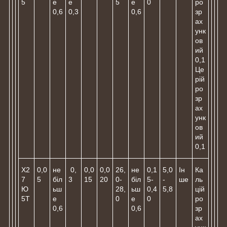
5
е
е
5
е
0
ро
0,6
0,3
0,6
зр
ах
унк
ов
ий
0,1
Це
рій
ро
зр
ах
унк
ов
ий
0,1
Х2
0,0
не
0,
0,0
0,0
26,
не
0,1
5,0
Ін
Ка
7
5
біл
3
15
20
0-
біл
5-
-
ше
ль
Ю
ьш
28,
ьш
0,4
5,8
цій
5Т
е
0
е
0
ро
0,6
0,6
зр
ах