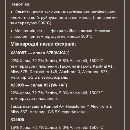
Недоліки:
Кількість циклів включення-виключення нагрівальних
елементів до їх руйнування значно менше (при великих
температурах 600°C)
Менша міцність ― фехраль більш ламка. Навивка
спіралей при температурі не менше 300°C
Міжнародні назви фехралі:
Х23Ю5Т ― сплав 875(
W-
KA1)
22% Хром, 72.2% Залізо, 5.8% Алюміній, 1500°C
температура плавлення .Також називають Kanthal A1,
Alloy 875, Resistohm 145, Aluchrom 0, Alchrome 875,
мегапир GS SY, єврофехраль.
Х
23Ю
5 ― сплав
837(W-KAF)
22% Хром, 72.7% Залізо, 5.3% Алюміній, 1500°C
температура плавлення .
Також називають Kanthal AF, Resistohm Y, Aluchrom Y,
Alloy 837, мегапир, GS SY, єврофехраль.
Х15Ю5
15% Хром, 72.7% Залізо, 5.3% Алюміній, 1500°C