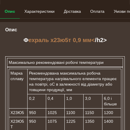
Опис
Характеристики
Доставка
Оплата
Умови п
Опис
Ф
ехраль х23ю5т 0,9 мм<
/h2>
Максимально рекомендовані робочі температури
Марка
Рекомендована максимальна робоча
сплаву
температура нагрівального елемента працює
на повітрі, оС в залежності від діаметру або
товщини продукції, мм
0,2
0,4
1,0
3,0
6,0 і
більше
Х23Ю5
950
1025
1100
1150
1200
Х23Ю5
950
1075
1225
1350
1400
Т