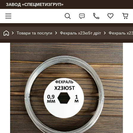
ЗАВОД «СПЕЦМЕТИЗГРУП»
Товари та послуги
Фехраль х23ю5т дріт
Фехраль х2