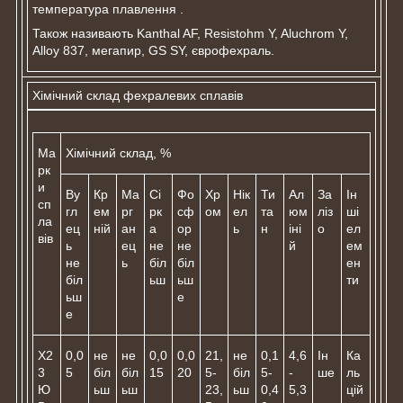
температура плавлення .
Також називають Kanthal AF, Resistohm Y, Aluchrom Y,
Alloy 837, мегапир, GS SY, єврофехраль.
Хімічний склад фехралевих сплавів
Ма
Хімічний склад, %
рк
и
Ву
Кр
Ма
Сі
Фо
Хр
Нік
Ти
Ал
За
Ін
сп
гл
ем
рг
рк
сф
ом
ел
та
юм
ліз
ші
ла
ец
ній
ан
а
ор
ь
н
іні
о
ел
вів
ь
ец
не
не
й
ем
не
ь
біл
біл
ен
біл
ьш
ьш
ти
ьш
е
е
Х2
0,0
не
не
0,0
0,0
21,
не
0,1
4,6
Ін
Ка
3
5
біл
біл
15
20
5-
біл
5-
-
ше
ль
Ю
ьш
ьш
23,
ьш
0,4
5,3
цій