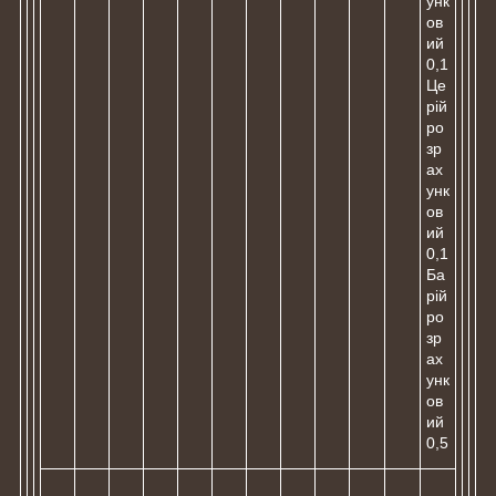
унк
ов
ий
0,1
Це
рій
ро
зр
ах
унк
ов
ий
0,1
Ба
рій
ро
зр
ах
унк
ов
ий
0,5