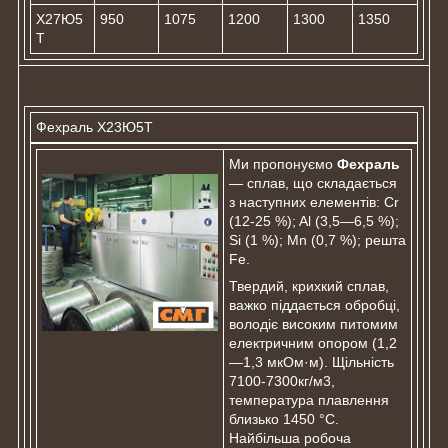
Х27Ю5
950
1075
1200
1300
1350
Т
Фехраль Х23Ю5Т
Ми пропонуємо
Фехраль
— сплав, що складається
з наступних елементів: Cr
(12-25 %); Al (3,5—6,5 %);
Si (1 %); Mn (0,7 %); решта
Fe.
Твердий, крихкий сплав,
важко піддається обробці,
володіє високим питомим
електричним опором (1,2
—1,3 мкОм·м). Щільність
7100-7300кг/м3,
температура плавлення
близько 1450 °C.
Найбільша робоча