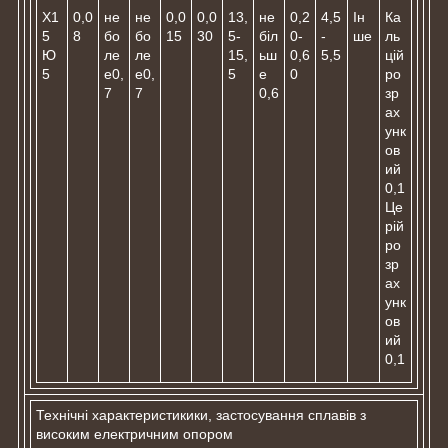
Х1
0,0
не
не
0,0
0,0
13,
не
0,2
4,5
Ін
Ка
5
8
бо
бо
15
30
5-
біл
0-
-
ше
ль
Ю
ле
ле
15,
ьш
0,6
5,5
цій
5
е0,
е0,
5
е
0
ро
7
7
0,6
зр
ах
унк
ов
ий
0,1
Це
рій
ро
зр
ах
унк
ов
ий
0,1
Технічні характеристикики, застосування сплавів з
високим електричним опором