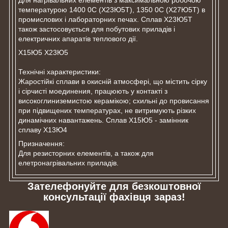
Для нагрівальних елементів з максимальною робочою
температурою 1400 0С (Х23Ю5Т), 1350 0С (Х27Ю5Т) в
промислових і лабораторних печах. Сплав Х23Ю5Т
також застосовується для побутових приладів і
електричних апаратів теплового дії.
Х15Ю5 Х23Ю5
Технічні характеристики:
Жаростійкі сплави в окисній атмосфері, що містить сірку
і сірчисті моединения, працюють у контакті з
високоглиниземистою керамікою; схильні до провисання
при підвищених температурах, не витримують різких
динамічних навантажень. Сплав Х15Ю5 - замінник
сплаву Х13Ю4
Призначення:
Для резисторних елементів, а також для
елетронагрівальних приладів.
Зателефонуйте для безкоштовної
консультації фахівця зараз!