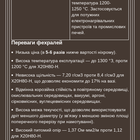
температура 1200-
1250 °C. Застосовується
для потужних
електронагрівальних
пристроїв та промислових
печей.
Переваги фехралей
Низька ціна (в
5-6 разів
нижче вартості ніхрому).
Висока температура експлуатації ― до 1300 °З, проти
1200 °С для Х20Н80-Н.
Невисока щільність ― 7,20 г/см3 проти 8,4 г/см3 для
Х20Н80-Н, що дозволяє економити до 17% на вазі.
Відмінна корозійна стійкість в повітряному середовищі,
окислювальних середовищах, вакуумі, аргоні,
сірковмісних, вуглецевмісних середовищах.
Висока межа текучості, що дозволяє використовувати
дріт меншого діаметру (у зв'язку з меншою зміною площі
поперечного перерізу при намотуванні).
Високий питомий опір ― 1,37 Ом·мм2/м проти 1,12
для Х20Н80-Н.