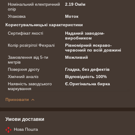
Номінальний електричний
2.19 Ом/м
опір
Упаковка
Моток
Користувальницькі характеристики
Сертифікат якості
Наданий заводом-
виробником
Колір розігрітої Фехралі
Рівномірний яскраво-
червоний по всій довжині
Замовлення від 5-ти
Можливий
метрів
Поверхня дроту
Гладка, без дефектів
Хімічний аналіз
Відповідність 100%
Наявність заводського
Є.Оригінальна бирка
маркування
Приховати
Умови доставки
Нова Пошта