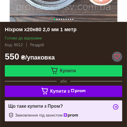
Ніхром х20н80 2,0 мм 1 метр
Готово до відправки
Код: 8012
Роздріб
550
₴/упаковка
Купити
або
Купити з
Що таке купити з Пром?
Замовлення під захистом