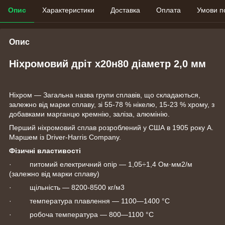
Опис
Характеристики
Доставка
Оплата
Умови п
Опис
Ніхромовий дріт х20н80 діаметр 2,0 мм
Ніхром — Загальна назва групи сплавів, що складаються,
залежно від марки сплаву, зі 55-78 % нікелю, 15-23 % хрому, з
добавками марганцю кремнію, заліза, алюмінію.
Перший ніхромовий сплав розроблений у США в 1905 року А.
Маршем із Driver-Harris Company.
Фізичні властивості
· питомий електричний опір — 1,05÷1,4 Ом·мм2/м
(залежно від марки сплаву)
· щільність — 8200-8500 кг/м3
· температура плавлення — 1100—1400 °C
· робоча температура — 800—1100 °C