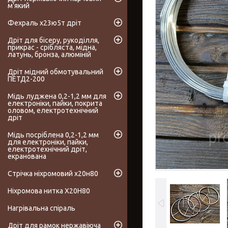
м'який
Фехраль х23ю5т дріт
Дріт для бісеру, рукоділля,
прикрас - срібляста, мідна,
латунь, бронза, алюміній
Дріт мідний обмотувальний
ПЕТД2-200
Мідь луджена 0,2-1,2 мм для
електроніки, пайки, покрита
оловом, електротехнічний
дріт
Мідь посріблена 0,2-1,2 мм
для електроніки, пайки,
електротехнічний дріт,
екранована
Стрічка ніхромовий х20н80
Ніхромова нитка Х20Н80
Нагрівальна спіраль
Дріт для рамок нержавіюча