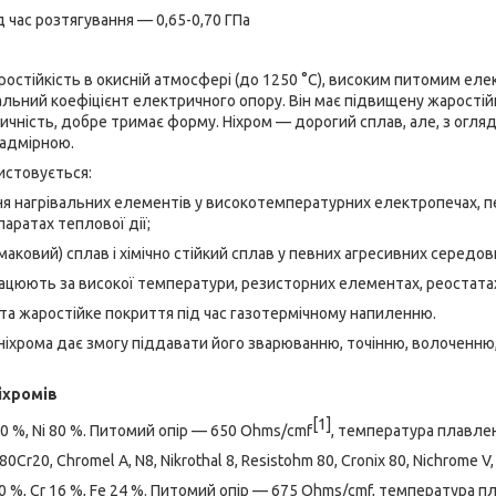
 час розтягування — 0,65-0,70 ГПа
ростійкість в окисній атмосфері (до 1250 °C), високим питомим еле
альний коефіцієнт електричного опору. Він має підвищену жаростійк
ичність, добре тримає форму. Ніхром — дорогий сплав, але, з огляду
 надмірною.
истовується:
нагрівальних елементів у високотемпературних електропечах, пе
аратах теплової дії;
ковий) сплав і хімічно стійкий сплав у певних агресивних середов
цюють за високої температури, резисторних елементах, реостата
а жаростійке покриття під час газотермічному напиленню.
 ніхрома дає змогу піддавати його зварюванню, точінню, волоченн
іхромів
[1]
0 %, Ni 80 %. Питомий опір — 650 Ohms/cmf
, температура плавлен
80Cr20, Chromel A, N8, Nikrothal 8, Resistohm 80, Cronix 80, Nichrome V,
0 %, Cr 16 %, Fe 24 %. Питомий опір — 675 Ohms/cmf, температура п