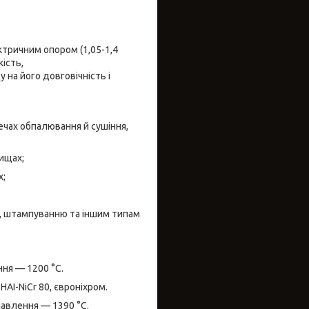
ктричним опором (1,05-1,4
ість,
 на його довговічність і
чах обпалювання й сушіння,
ищах;
х;
ю, штампуванню та іншим типам
ня — 1200 °C.
 HAI-NiCr 80, євроніхром.
лавлення — 1390 °C.