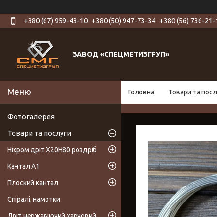
+380 (67) 959-43-10
+380 (50) 947-73-34
+380 (56) 736-21-
ЗАВОД «СПЕЦМЕТИЗГРУП»
Головна
Товари та посл
Фотогалерея
Товари та послуги
Ніхром дріт Х20Н80 роздріб
Кантал А1
Плоский кантал
Спіралі, намотки
Дріт нержавіючий харчовий