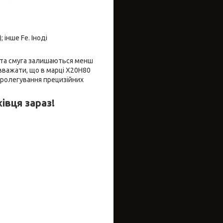
; інше Fe. Іноді
а та смуга залишаються менш
 вважати, що в марці Х20Н80
ікролегування прецизійних
івця зараз!