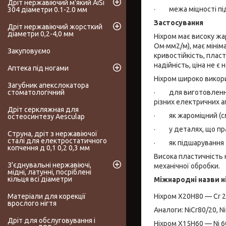
Дріт нержавіючий м'який AiSi
· межа міцності під
304 діаметри 0.1-2.0 мм
Застосування
Дріт нержавіючий жорсткий
діаметри 0,2-4,0 мм
Ніхром має високу жа
Ом·мм2/м), має мінім
Закуповуємо
кривостійкість, пласт
надійність, ціна не є
Аптека під ногами
Ніхром широко викор
Загубник апекслокатора
· для виготовлення 
стоматологічний
різних електричних ап
Дріт серкляжная для
· як жароміцний (сма
остеосинтезу Aesculap
· у деталях, що пра
Струна, дріт з нержавіючої
сталі для електростатичного
· як підшарування т
копчення д 0,1 0,2 0,3 мм
Висока пластичність
З'єднувальні нержавіючі,
механічної обробки.
мідні, латунні, посріблені
кільця всі діаметри
Міжнародні назви н
Ніхром Х20Н80 — Cr 2
Матеріали для корекції
врослого нігтя
Аналоги: NiCr80/20, Ni
Дріт для обслуговування і
Ніхром Х15Н60 — Ni 6