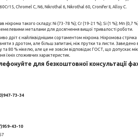
0Cr15, Chromel C, N6, Nikrothal 6, Nikrothal 60, Cronifer II, Alloy C.
ніхрома такого складу: Ni (73-78 %); Cr (19-21 %); Si (1 %); Mn (0,7 %)
земелевими металами для досягнення вищої тривалості роботи.
иво дріт є найліквіднішим сортаментом ніхрома. Ніхромова стрічк
вняти з дротом, але більш запитані, ніж прутки та листи. Заведено
 та 80 % нікелю, але це не зовсім відповідає ГОСТ, що допускає м
ня їхніх споживчих характеристик.
лефонуйте для безкоштовної консультації фах
0)947-73-34
7)959-43-10
1-57