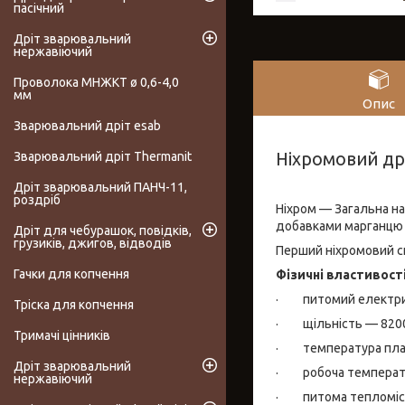
пасічний
Дріт зварювальний
нержавіючий
Проволока МНЖКТ ø 0,6-4,0
мм
Опис
Зварювальний дріт esab
Ніхромовий дрі
Зварювальний дріт Thermanit
Дріт зварювальний ПАНЧ-11,
роздріб
Ніхром — Загальна наз
добавками марганцю к
Дріт для чебурашок, повідків,
грузиків, джигов, відводів
Перший ніхромовий сп
Гачки для копчення
Фізичні властивост
· питомий електричн
Тріска для копчення
· щільність — 8200
Тримачі цінників
· температура пла
Дріт зварювальний
· робоча температ
нержавіючий
· питома тепломісткі