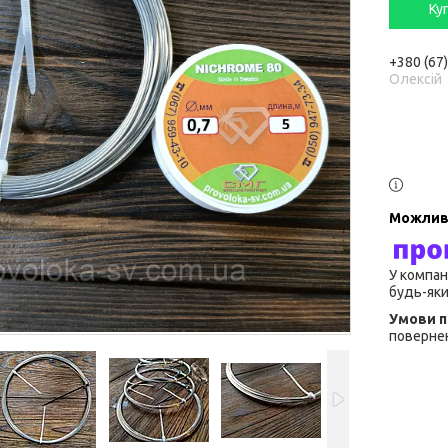
Ку
+380 (67
Олексій
У компан
будь-яки
повернен