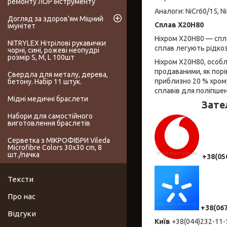
ремонту ЛОР інструменту
Аналоги: NiCr60/15, Ni6
Догляд за здоров'ям Міцний
Сплав Х20Н80
імунітет
Ніхром Х20Н80 — сплав 
NITRYLEX Нітрілові рукавички
сплав легують рідко
чорні, сині, рожеві неопудрі
розмір S, M, L 100шт
Ніхром Х20Н80, особл
продаваними, як порі
Свердла для металу, дерева,
приблизно 20 % хрому
бетону. Набір 11 штук.
сплавів для поліпшен
Мідні медичні браслети
Зате
Набори для самостійного
виготовлення браслетів
Серветка з МІКРОФІБРИ Vileda
Microfibre Colors 30x30 cm, 8
шт./пачка
+38(05
Тексти
Про нас
+38(06
Відгуки
Київ
+38(044)232-1