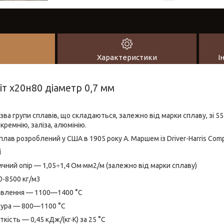
Характеристики
І
т х20н80 діаметр 0,7 мм
ва групи сплавів, що складаються, залежно від марки сплаву, зі 55
ремнію, заліза, алюмінію.
лав розроблений у США в 1905 року А. Маршем із Driver-Harris Com
і
ий опір — 1,05÷1,4 Ом·мм2/м (залежно від марки сплаву)
-8500 кг/м3
влення — 1100—1400 °C
ура — 800—1100 °C
сть — 0,45 кДж/(кг·К) за 25 °C