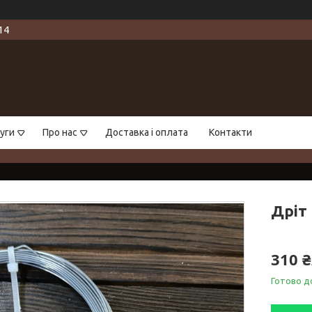
14
уги
Про нас
Доставка і оплата
Контакти
Дріт 
310 
Готово д