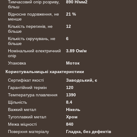
Тимчасовий опір розриву,
890 Н/мм2
більш
Відносне подовження, не
21 %
менше
Кількість перегинів, не
12
більше
Кількість скручувань, не
6
більше
Номінальний електричний
3.89 Ом/м
опір
Упаковка
Моток
Користувальницькі характеристики
Сертифікат якості
Заводський, є
Гарантійний термін
120
Температура плавлення
1390
Щільність
8.4
Важкий метал
Нікель
Тугоплавкий метал
Хром
Межа міцності
840
Поверхня матеріалу
Гладка, без дефектів