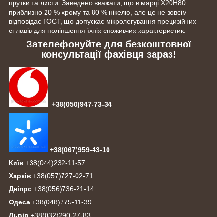
прутки та листи. Заведено вважати, що в марці Х20Н80
приблизно 20 % хрому та 80 % нікелю, але це не зовсім
відповідає ГОСТ, що допускає мікролегування прецизійних
сплавів для поліпшення їхніх споживчих характеристик.
Зателефонуйте для безкоштовної
консультації фахівця зараз!
+38(050)947-73-34
+38(067)959-43-10
Київ
+38(044)232-11-57
Харків
+38(057)727-02-71
Дніпро
+38(056)736-21-14
Одеса
+38(048)775-11-39
Львів
+38(032)290-27-83