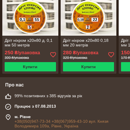
Дріт ніхром х20н80 д. 0,1
Дріт ніхром х20н80 0,18
Дріт
мм 50 метрів
мм 20 метрів
мм 1
250
280
150
₴/упаковка
₴/упаковка
300 ₴/упаковка
320 ₴/упаковка
170 ₴
Купити
Купити
Про нас
99% позитивних з 385 відгуків за рік
Працює з 07.08.2013
м. Рівне
+38(050)947-73-34 +38(067)959-43-10 вул. Князя
Володимира 109а, Рівне, Україна