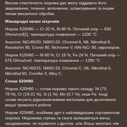
Висока пластичність ніхрома дає змогу піддавати його
зварюванню, точінню, волоченню, штампуванню та іншим
типам механічної обробки.
Міжнародні назви ніхромів
Ніхром Х20Н80 — Cr 20 %, Ni 80 %. Питомий опір — 650
Ohms/cmf
[1]
, температура плавлення — 1200 °C.
Аналоги: NiCr80/20, Ni80Cr20, Chromel A, N8, Nikrothal 8,
Resistohm 80, Cronix 80, Nichrome V, HAI-NiCr 80, євроніхром.
Ніхром Х15Н60 — Ni 60 %, Cr 16 %, Fe 24 %. Питомий опір —
675 Ohms/cmf, температура плавлення — 1390 °C.
Аналоги: NiCr60/15, Ni60Cr15, Chromel C, N6, Nikrothal 6,
Nikrothal 60, Cronifer II, Alloy C.
Сплав Х20Н80
Ніхром Х20Н80 — сплав ніхрома такого складу: Ni (73-
78 %); Cr (19-21 %); Si (1 %); Mn (0,7 %); інше Fe. Іноді
сплав легують рідкоземелевими металами для досягнення
вищої тривалості роботи.
Ніхром Х20Н80, особливо дріт є найліквіднішим сортаментом
ніхрома. Ніхромова стрічка та смуга залишаються менш
продаваними, як порівняти з дротом, але більш запитані, ніж