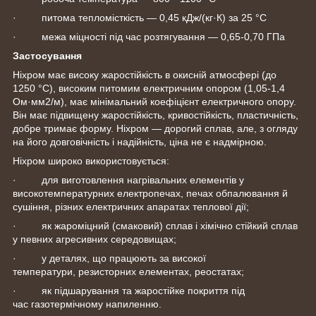
· питома тепломісткість — 0,45 кДж/(кг·К) за 25 °C
· межа міцності під час розтягування — 0,65-0,70 ГПа
Застосування
Ніхром має високу жаростійкість в окисній атмосфері (до
1250 °C), високим питомим електричним опором (1,05-1,4
Ом·мм2/м), має мінімальний коефіцієнт електричного опору.
Він має підвищену жаростійкість, кривостійкість, пластичність,
добре тримає форму. Ніхром — дорогий сплав, але, з огляду
на його довговічність і надійність, ціна не є надмірною.
Ніхром широко використовується:
· для виготовлення нагрівальних елементів у
високотемпературних електропечах, печах обпалювання й
сушіння, різних електричних апаратах теплової дії;
· як жароміцний (смаковий) сплав і хімічно стійкий сплав
у певних агресивних середовищах;
· у деталях, що працюють за високої
температури, резисторних елементах, реостатах;
· як підшарування та жаростійке покриття під
час газотермічному напиленню.