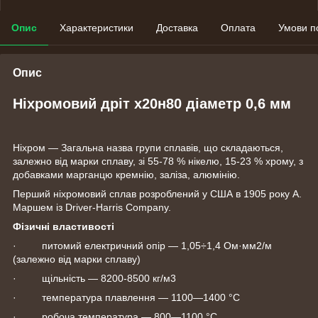
Опис
Характеристики
Доставка
Оплата
Умови п
Опис
Ніхромовий дріт х20н80 діаметр 0,6 мм
Ніхром — Загальна назва групи сплавів, що складаються,
залежно від марки сплаву, зі 55-78 % нікелю, 15-23 % хрому, з
добавками марганцю кремнію, заліза, алюмінію.
Перший ніхромовий сплав розроблений у США в 1905 року А.
Маршем із Driver-Harris Company.
Фізичні властивості
· питомий електричний опір — 1,05÷1,4 Ом·мм2/м
(залежно від марки сплаву)
· щільність — 8200-8500 кг/м3
· температура плавлення — 1100—1400 °C
· робоча температура — 800—1100 °C