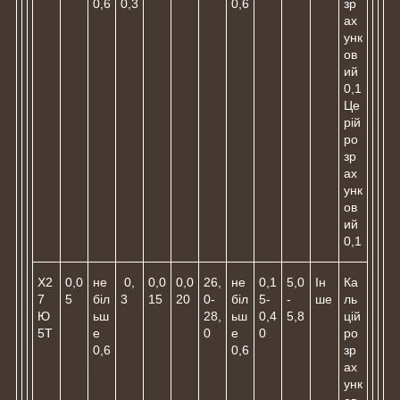
0,6
0,3
0,6
зр
ах
унк
ов
ий
0,1
Це
рій
ро
зр
ах
унк
ов
ий
0,1
Х2
0,0
не
0,
0,0
0,0
26,
не
0,1
5,0
Ін
Ка
7
5
біл
3
15
20
0-
біл
5-
-
ше
ль
Ю
ьш
28,
ьш
0,4
5,8
цій
5Т
е
0
е
0
ро
0,6
0,6
зр
ах
унк