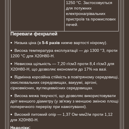
1250 °C. Застосовується
для потужних
електронагрівальних
пристроїв та промислових
печей.
Переваги фехралей
Низька ціна (в
5-6 разів
нижче вартості ніхрому).
Висока температура експлуатації ― до 1300 °З, проти
1200 °С для Х20Н80-Н.
Невисока щільність ― 7,20 г/см3 проти 8,4 г/см3 для
Х20Н80-Н, що дозволяє економити до 17% на вазі.
Відмінна корозійна стійкість в повітряному середовищі,
окислювальних середовищах, вакуумі, аргоні,
сірковмісних, вуглецевмісних середовищах.
Висока межа текучості, що дозволяє використовувати
дріт меншого діаметру (у зв'язку з меншою зміною площі
поперечного перерізу при намотуванні).
Високий питомий опір ― 1,37 Ом·мм2/м проти 1,12
для Х20Н80-Н.
Недоліки: