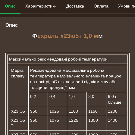
Опис
Характеристики
Доставка
Оплата
Умови п
Опис
Ф
ехраль х23ю5т 1,0 м
м
Максимально рекомендовані робочі температури
Марка
Рекомендована максимальна робоча
сплаву
температура нагрівального елемента працює
на повітрі, оС в залежності від діаметру або
товщини продукції, мм
0,2
0,4
1,0
3,0
6,0 і
більше
Х23Ю5
950
1025
1100
1150
1200
Х23Ю5
950
1075
1225
1350
1400
Т