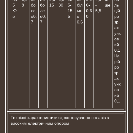
5
8
бо
бо
15
30
5-
біл
0-
-
ше
ль
Ю
ле
ле
15,
ьш
0,6
5,5
цій
5
е0,
е0,
5
е
0
ро
7
7
0,6
зр
ах
унк
ов
ий
0,1
Це
рій
ро
зр
ах
унк
ов
ий
0,1
Технічні характеристикики, застосування сплавів з
високим електричним опором