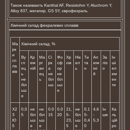
Також називають Kanthal AF, Resistohm Y, Aluchrom Y,
Alloy 837, мегапир, GS SY, єврофехраль.
Хімічний склад фехралевих сплавів
Ма
Хімічний склад, %
рк
и
Ву
Кр
Ма
Сі
Фо
Хр
Нік
Ти
Ал
За
Ін
сп
гл
ем
рг
рк
сф
ом
ел
та
юм
ліз
ші
ла
ец
ній
ан
а
ор
ь
н
іні
о
ел
вів
ь
ец
не
не
й
ем
не
ь
біл
біл
ен
біл
ьш
ьш
ти
ьш
е
е
Х2
0,0
не
не
0,0
0,0
21,
не
0,1
4,6
Ін
Ка
3
5
біл
біл
15
20
5-
біл
5-
-
ше
ль
Ю
ьш
ьш
23,
ьш
0,4
5,3
цій
5
е
е
5
е
0
ро