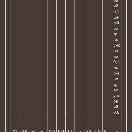
ов
ий
0,1
Це
рій
ро
зр
ах
унк
ов
ий
0,1
Ба
рій
ро
зр
ах
унк
ов
ий
0,5
Х1
0,0
не
не
0,0
0,0
13,
не
0,2
4,5
Ін
Ка