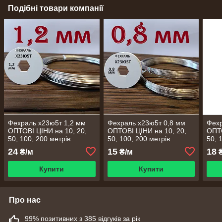
Подібні товари компанії
Фехраль х23ю5т 1,2 мм
Фехраль х23ю5т 0,8 мм
Фехр
ОПТОВІ ЦІНИ на 10, 20,
ОПТОВІ ЦІНИ на 10, 20,
ОПТО
50, 100, 200 метрів
50, 100, 200 метрів
50, 
24
15
18
₴/м
₴/м
₴
Купити
Купити
Про нас
99% позитивних з 385 відгуків за рік