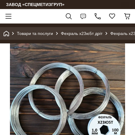
ЗАВОД «СПЕЦМЕТИЗГРУП»
Товари та послуги
Фехраль х23ю5т дріт
Фехраль х2