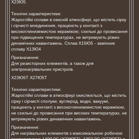
Х23Ю5
Технічні характеристики:
Жаростійкі сплави в окисній атмосфері, що містить сірку
і сірчисті моединения, працюють у контакті з
високоглиниземистою керамікою; схильні до провисання
при підвищених температурах, не витримують різких
динамічних навантажень. Сплав Х15Ю5 - замінник
сплаву Х13Ю4
Призначення:
Для резисторних елементів, а також для
элетронагрівальних пристроїв.
Х23Ю5Т Х27Ю5Т
Технічні характеристики:
Жаростійкі сплави в атмосфері окислюється, що містить
сірку і сірчисті сполуки, вуглерод, водні, вакуумі,
працюють у контакті з високоглиниземистою керамікою,
не схильні до провисання при високих температурах, не
витримують різких динамічних навантажень.
Призначення:
Для нагрівальних елементів з максимальною робочою