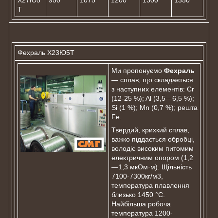
Х27Ю5
950
1075
1200
1300
1350
Т
Фехраль Х23Ю5Т
Ми пропонуємо
Фехраль
— сплав, що складається
з наступних елементів: Cr
(12-25 %); Al (3,5—6,5 %);
Si (1 %); Mn (0,7 %); решта
Fe.
Твердий, крихкий сплав,
важко піддається обробці,
володіє високим питомим
електричним опором (1,2
—1,3 мкОм·м). Щільність
7100-7300кг/м3,
температура плавлення
близько 1450 °C.
Найбільша робоча
температура 1200-