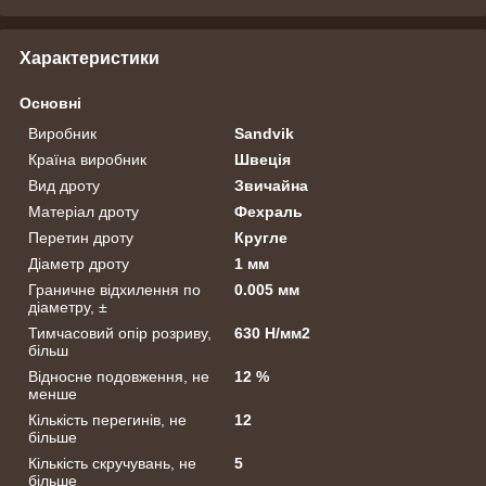
Характеристики
Основні
Виробник
Sandvik
Країна виробник
Швеція
Вид дроту
Звичайна
Матеріал дроту
Фехраль
Перетин дроту
Кругле
Діаметр дроту
1 мм
Граничне відхилення по
0.005 мм
діаметру, ±
Тимчасовий опір розриву,
630 Н/мм2
більш
Відносне подовження, не
12 %
менше
Кількість перегинів, не
12
більше
Кількість скручувань, не
5
більше