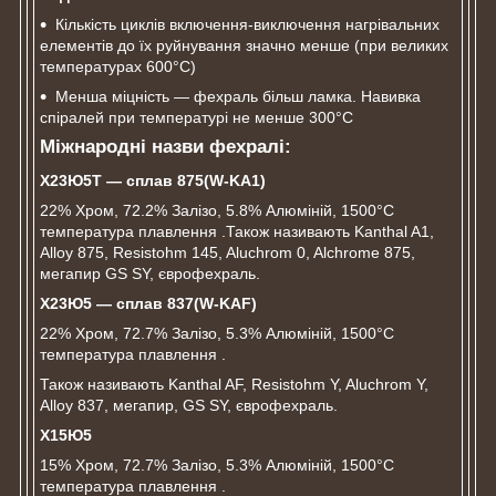
Кількість циклів включення-виключення нагрівальних
елементів до їх руйнування значно менше (при великих
температурах 600°C)
Менша міцність ― фехраль більш ламка. Навивка
спіралей при температурі не менше 300°C
Міжнародні назви фехралі:
Х23Ю5Т ― сплав 875(
W-
KA1)
22% Хром, 72.2% Залізо, 5.8% Алюміній, 1500°C
температура плавлення .Також називають Kanthal A1,
Alloy 875, Resistohm 145, Aluchrom 0, Alchrome 875,
мегапир GS SY, єврофехраль.
Х
23Ю
5 ― сплав
837(W-KAF)
22% Хром, 72.7% Залізо, 5.3% Алюміній, 1500°C
температура плавлення .
Також називають Kanthal AF, Resistohm Y, Aluchrom Y,
Alloy 837, мегапир, GS SY, єврофехраль.
Х15Ю5
15% Хром, 72.7% Залізо, 5.3% Алюміній, 1500°C
температура плавлення .