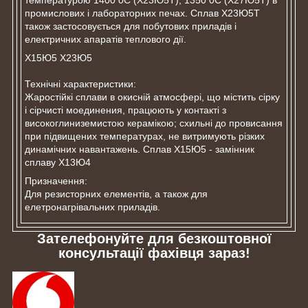
температурою 1400 0С (Х23Ю5Т), 1350 0С (Х27Ю5Т) в
промислових і лабораторних печах. Сплав Х23Ю5Т
також застосовується для побутових приладів і
електричних апаратів теплового дії.
Х15Ю5 Х23Ю5
Технічні характеристики:
Жаростійкі сплави в окисній атмосфері, що містить сірку
і сірчисті моединения, працюють у контакті з
високоглиниземистою керамікою; схильні до провисання
при підвищених температурах, не витримують різких
динамічних навантажень. Сплав Х15Ю5 - замінник
сплаву Х13Ю4
Призначення:
Для резисторних елементів, а також для
елетронагрівальних приладів.
Зателефонуйте для безкоштовної
консультації фахівця зараз!