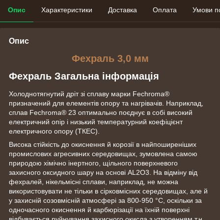
Опис
Характеристики
Доставка
Оплата
Умови п
Опис
Фехраль 3,0 мм
Фехраль Загальна інформація
Холоднотягнутий дріт зі сплаву марки Fechroma®
призначений для елементів опору та нагрівачів. Наприклад,
сплав Fechroma® 23 оптимально поєднує в собі високий
електричний опір і низький температурний коефіцієнт
електричного опору (ТКЕС).
Висока стійкість до окиснення й корозії в найпоширеніших
промислових агресивних середовищах, зумовлена самою
природою хімічно інертного, щільного поверхневого
захисного оксидного шару на основі AL2О3. На відміну від
фехралей, нікельмісні сплави, наприклад, не можна
використовувати не тільки в сірковмісних середовищах, але й
у захисній созовмісній атмосфері за 800-950 °C, оскільки за
одночасного окиснення й карбюрізації на їхній поверхні
відбувається руйнування захисного окисла з утворенням т.н.