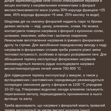
добре зарекомендував себе спосіб обмазування кераміки в
місцях контакту з нагрівальними елементами з фехралі
високоглиноземистої маси (суміш 30% корунда фракцією ≈25
мкм, 45% корунда фракцією ≈5 мкм, 25% каоліну та води).
Шкідлива дія на окалину фехралей надають пари та бризки
деяких металів — міді, цинку, алюмінію, олива. Не можна
контактувати поверхні нагрівача з фехралі з кухонною сіллю,
шлаками, емалями, азбестом і залізною окареною.
Неможливе виготовлення нагрівачів із іржавого фехралевого
дроту та стрічки. Для запобігання передчасному виходу з ладу
нагрівачів із фехралевих сплавів треба уникати різкої зміни
теплової потужності, особливо в процесі розігрівання печі. Для
збільшення терміну експлуатації фехралевих нагрівачів
рекомендується якомога рідше охолоджувати нагрівачі
високотемпературних печей нижче 700-800 °C.
Для підвищення терміну експлуатації у вакуумі, а також у
вуглецевмісних і азотовмісних середовищах рекомендується
попереднє окиснення дроту з фехралі за 1100 °C упродовж
10-20 год. Утворювані водночас оксиди алюмінію гальмують
переганяння металу, перешкоджають проникненню в нього
вуглецю та азоту.
Треба враховувати, що нагрівачі з фехралей мають тривалий
термін експлуатації за умови високої культури їхньої