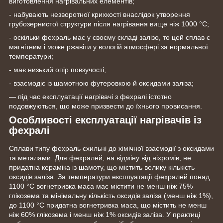
виготовлення нагрівальних елементів;
- набувають незворотної крихкості внаслідок утворення
грубозернистої структури після нагрівання вище ніж 1000 °C;
- оскільки фехраль має у своєму складі залізо, то цей сплав є
магнітним і може ржавіти у вологій атмосфері за нормальної
температури;
- має низький опір повзучості;
- взаємодіє із шамотною футеровкою й оксидами заліза;
— під час експлуатації нагрівачі з фехралі істотно
подовжуються, що може призвести до їхнього провисання.
Особливості експлуатації нагрівачів із
фехралі
Сплави типу фехраль схильні до хімічної взаємодії з оксидами
та металами. Для фехралей, на відміну від ніхромів, не
придатна кераміка із шамоту, що містить велику кількість
оксидів заліза. За температури експлуатації фехралей понад
1100 °C вогнетривка маса має містити не менш ніж 75%
глікозема та мінімальну кількість оксидів заліза (менш ніж 1%),
до 1100 °C придатна вогнетривка маса, що містить не менш
ніж 60% глікозема і менш ніж 1% оксидів заліза. У практиці