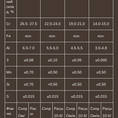
ний
скла
д, %
Cr
26,5- 27,5
22,0-24,0
19,0-21,0
14,0-15,0
Fe
осн.
осн.
осн.
осн.
Al
6.0-7.0
5,5-6,0
4,5-5,5
3,0-4,8
З
≤0,08
≤0,10
≤0,05
≤0,005
Mn
≤0,70
≤0,50
≤0,50
≤0,50
Si
≤0,70
<0,50
≤0,50
≤0,50
S
≤0,015
≤0,015
≤0,015
≤0,015
Фізи
Сопр
Рас
Сопр
Расш
Сопр
Расш
Сопр
Расш
чні
ш
.
Ом/
10-6/
Ом/м
10-6/
Ом/м
10-6/