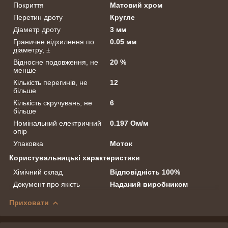
Покриття
Матовий хром
Перетин дроту
Кругле
Діаметр дроту
3 мм
Граничне відхилення по
0.05 мм
діаметру, ±
Відносне подовження, не
20 %
менше
Кількість перегинів, не
12
більше
Кількість скручувань, не
6
більше
Номінальний електричний
0.197 Ом/м
опір
Упаковка
Моток
Користувальницькі характеристики
Хімічний склад
Відповідність 100%
Документ про якість
Наданий виробником
Приховати