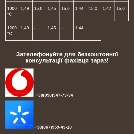
1000
1,49
15,0
1,45
15,0
1,44
15,0
1,42
15,0
°C
1200
1,49
-
1,45
-
1,44
°C
Зателефонуйте для безкоштовної
консультації фахівця зараз!
+38(050)947-73-34
+38(067)959-43-10