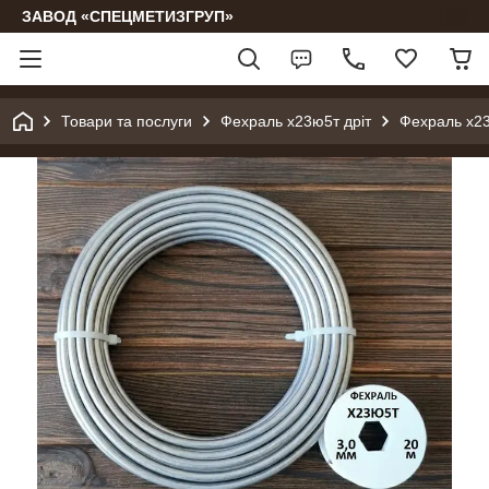
ЗАВОД «СПЕЦМЕТИЗГРУП»
Товари та послуги
Фехраль х23ю5т дріт
Фехраль х2