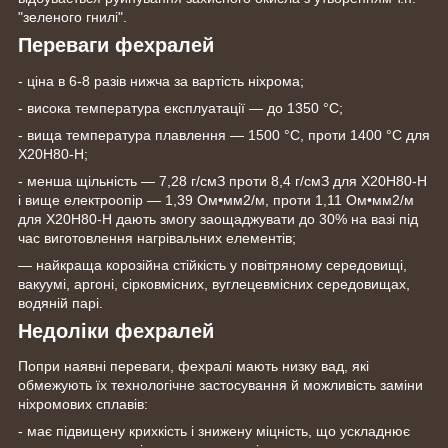
"зеленого гнилі".
Переваги фехралей
- ціна в 6-8 разів нижча за вартість ніхрома;
- висока температура експлуатації — до 1350 °C;
- вища температура плавлення — 1500 °C, проти 1400 °C для
Х20Н80-Н;
- менша щільність — 7,28 г/смЗ проти 8,4 г/смЗ для Х20Н80-Н
і вище електроопір — 1,39 Ом•мм2/м, проти 1,11 Ом•мм2/м
для Х20Н80-Н дають змогу заощаджувати до 30% на вазі під
час виготовлення нагрівальних елементів;
— найкраща корозійна стійкість у повітряному середовищі,
вакуумі, аргоні, сірковмісних, вуглецевмісних середовищах,
водяній парі.
Недоліки фехралей
Попри наявні переваги, фехралі мають низку вад, які
обмежують їх технологічне застосування й можливість заміни
ніхромових сплавів:
- має підвищену крихкість і знижену міцність, що ускладнює