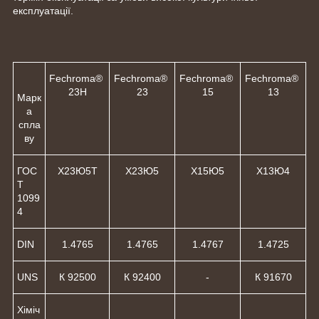
експлуатації.
Fechroma®
Fechroma®
Fechroma®
Fechroma®
23H
23
15
13
Марк
а
спла
ву
ГОС
Х23Ю5Т
Х23Ю5
Х15Ю5
Х13Ю4
Т
1099
4
DIN
1.4765
1.4765
1.4767
1.4725
UNS
К 92500
К 92400
-
К 91670
Хіміч