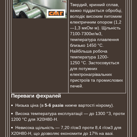
Твердий, крихкий сплав,
важко піддається обробці,
володіє високим питомим
електричним опором (1,2
—1,3 мкОм·м). Щільність
7100-7300кг/м3,
температура плавлення
близько 1450 °C.
Найбільша робоча
температура 1200-
1250 °C. Застосовується
для потужних
електронагрівальних
пристроїв та промислових
печей.
Переваги фехралей
Низька ціна (в
5-6 разів
нижче вартості ніхрому).
Висока температура експлуатації ― до 1300 °З, проти
1200 °С для Х20Н80-Н.
Невисока щільність ― 7,20 г/см3 проти 8,4 г/см3 для
Х20Н80-Н, що дозволяє економити до 17% на вазі.