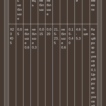
ь
ец
не
не
й
ем
не
ь
біл
біл
ен
біл
ьш
ьш
ти
ьш
е
е
Х2
0,0
не
не
0,0
0,0
21,
не
0,1
4,6
Ін
Ка
3
5
біл
біл
15
20
5-
біл
5-
-
ше
ль
Ю
ьш
ьш
23,
ьш
0,4
5,3
цій
5
е
е
5
е
0
ро
0,6
0,3
0,6
зр
ах
унк
ов
ий
0,1
Це
рій
ро
зр
ах
унк
ов
ий