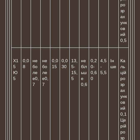
ро
зр
ах
унк
ов
ий
0,5
Х1
0,0
не
не
0,0
0,0
13,
не
0,2
4,5
Ін
Ка
5
8
бо
бо
15
30
5-
біл
0-
-
ше
ль
Ю
ле
ле
15,
ьш
0,6
5,5
цій
5
е0,
е0,
5
е
0
ро
7
7
0,6
зр
ах
унк
ов
ий
0,1
Це
рій
ро
зр