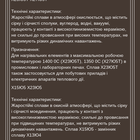
Технічні характеристики:
Жаростійкі сплави в атмосфері окислюється, що містить
сірку і сірчисті сполуки, вуглерод, водні, вакуумі,
працюють у контакті з високоглиниземистою керамікою,
не схильні до провисання при високих температурах, не
витримують різких динамічних навантажень.
Призначення:
Для нагрівальних елементів з максимальною робочою
температурою 1400 0С (Х23Ю5Т), 1350 0С (Х27Ю5Т) в
промислових і лабораторних печах. Сплав Х23Ю5Т
також застосовується для побутових приладів і
електричних апаратів теплового дії.
Х15Ю5 Х23Ю5
Технічні характеристики:
Жаростійкі сплави в окисній атмосфері, що містить сірку
і сірчисті моединения, працюють у контакті з
високоглиниземистою керамікою; схильні до провисання
при підвищених температурах, не витримують різких
динамічних навантажень. Сплав Х15Ю5 - замінник
сплаву Х13Ю4