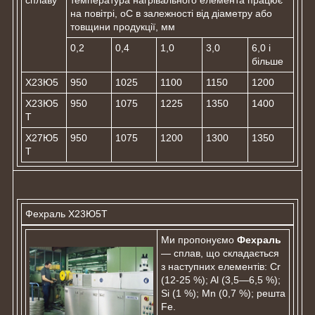
сплаву
температура нагрівального елемента працює
на повітрі, оС в залежності від діаметру або
товщини продукції, мм
0,2
0,4
1,0
3,0
6,0 і
більше
Х23Ю5
950
1025
1100
1150
1200
Х23Ю5
950
1075
1225
1350
1400
Т
Х27Ю5
950
1075
1200
1300
1350
Т
Фехраль Х23Ю5Т
Ми пропонуємо
Фехраль
— сплав, що складається
з наступних елементів: Cr
(12-25 %); Al (3,5—6,5 %);
Si (1 %); Mn (0,7 %); решта
Fe.