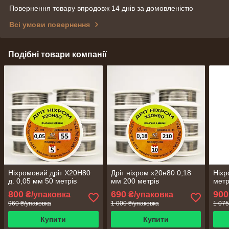
Повернення товару впродовж 14 днів за домовленістю
Всі умови повернення
Подібні товари компанії
Ніхромовий дріт Х20Н80
Дріт ніхром х20н80 0,18
Ніхр
д. 0,05 мм 50 метрів
мм 200 метрів
метр
800
690
900
₴/упаковка
₴/упаковка
960 ₴/упаковка
1 000 ₴/упаковка
1 075
Купити
Купити