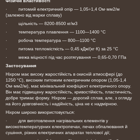
Фізичні властивості
· питомий електричний опір — 1,05÷1,4 Ом·мм2/м
(залежно від марки сплаву)
· щільність — 8200-8500 кг/м3
· температура плавлення — 1100—1400 °C
· робоча температура — 800—1100 °C
· питома тепломісткість — 0,45 кДж/(кг·К) за 25 °C
· межа міцності під час розтягування — 0,65-0,70 ГПа
Застосування
Ніхром має високу жаростійкість в окисній атмосфері (до
1250 °C), високим питомим електричним опором (1,05-1,4
Ом·мм2/м), має мінімальний коефіцієнт електричного опору.
Він має підвищену жаростійкість, кривостійкість, пластичність,
добре тримає форму. Ніхром — дорогий сплав, але, з огляду
на його довговічність і надійність, ціна не є надмірною.
Ніхром широко використовується:
· для виготовлення нагрівальних елементів у
високотемпературних електропечах, печах обпалювання й
сушіння, різних електричних апаратах теплової дії;