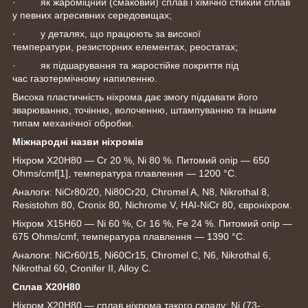
· як жароміцний (смаковий) сплав і хімічно стійкий сплав
у певних агресивних середовищах;
· у деталях, що працюють за високої
температури, резисторних елементах, реостатах;
· як підшарування та жаростійке покриття під
час газотермічному напиленню.
Висока пластичність ніхрома дає змогу піддавати його
зварюванню, точінню, волоченню, штампуванню та іншим
типам механічної обробки.
Міжнародні назви ніхромів
Ніхром Х20Н80 — Cr 20 %, Ni 80 %. Питомий опір — 650
Ohms/cmf
[1]
, температура плавлення — 1200 °C.
Аналоги: NiCr80/20, Ni80Cr20, Chromel A, N8, Nikrothal 8,
Resistohm 80, Cronix 80, Nichrome V, HAI-NiCr 80, євроніхром.
Ніхром Х15Н60 — Ni 60 %, Cr 16 %, Fe 24 %. Питомий опір —
675 Ohms/cmf, температура плавлення — 1390 °C.
Аналоги: NiCr60/15, Ni60Cr15, Chromel C, N6, Nikrothal 6,
Nikrothal 60, Cronifer II, Alloy C.
Сплав Х20Н80
Ніхром Х20Н80 — сплав ніхрома такого складу: Ni (73-