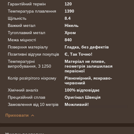
Гарантійний термін
120
Температура плавлення
1390
Щільність
8.4
Важкий метал
Нікель
Тугоплавкий метал
Хром
Межа міцності
840
Поверхня матеріалу
Гладка, без дефектів
Позитивні відгуки покупців
Є, Так Точно!
Температурні
Матеріал не пливе,
випробування, З 1250
геометрія залишилася
первісної
Колір розігрітого ніхрому
Рівномірний, яскраво-
червоний
Хімічний аналіз
100% відповідає
Прецизійний сплав
Оригінал Швеція
Замовлення від 10 метрів
Можливий!
Приховати