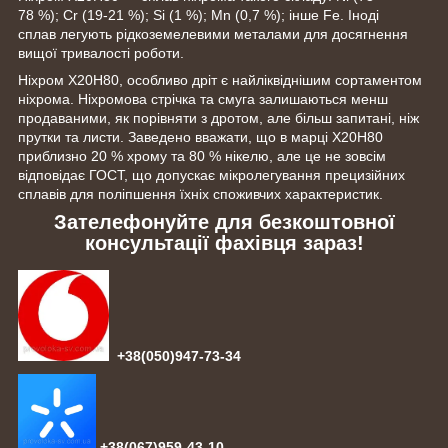
78 %); Cr (19-21 %); Si (1 %); Mn (0,7 %); інше Fe. Іноді
сплав легують рідкоземелевими металами для досягнення
вищої тривалості роботи.
Ніхром Х20Н80, особливо дріт є найліквіднішим сортаментом
ніхрома. Ніхромова стрічка та смуга залишаються менш
продаваними, як порівняти з дротом, але більш запитані, ніж
прутки та листи. Заведено вважати, що в марці Х20Н80
приблизно 20 % хрому та 80 % нікелю, але це не зовсім
відповідає ГОСТ, що допускає мікролегування прецизійних
сплавів для поліпшення їхніх споживчих характеристик.
Зателефонуйте для безкоштовної
консультації фахівця зараз!
+38(050)947-73-34
+38(067)959-43-10