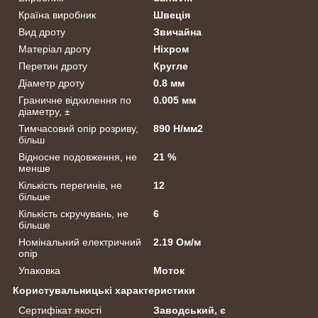
Країна виробник
Швеція
Вид дроту
Звичайна
Матеріал дроту
Ніхром
Перетин дроту
Кругле
Діаметр дроту
0.8 мм
Граничне відхилення по
0.005 мм
діаметру, ±
Тимчасовий опір розриву,
890 Н/мм2
більш
Відносне подовження, не
21 %
менше
Кількість перегинів, не
12
більше
Кількість скручувань, не
6
більше
Номінальний електричний
2.19 Ом/м
опір
Упаковка
Моток
Користувальницькі характеристики
Сертифікат якості
Заводський, є