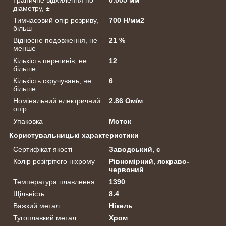
діаметру, ±
Тимчасовий опір розриву,
700 Н/мм2
більш
Відносне подовження, не
21 %
менше
Кількість перегинів, не
12
більше
Кількість скручувань, не
6
більше
Номінальний електричний
2.86 Ом/м
опір
Упаковка
Моток
Користувальницькі характеристики
Сертифікат якості
Заводський, є
Колір розігрітого ніхрому
Рівномірний, яскраво-
червоний
Температура плавлення
1390
Щільність
8.4
Важкий метал
Нікель
Тугоплавкий метал
Хром