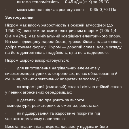
· питома тепломісткість — 0,45 кДж/(кг·К) за 25 °C
· межа міцності під час розтягування — 0,65-0,70 ГПа
Застосування
Ніхром має високу жаростійкість в окисній атмосфері (до
1250 °C), високим питомим електричним опором (1,05-1,4
Ом·мм2/м), має мінімальний коефіцієнт електричного опору.
Він має підвищену жаростійкість, кривостійкість, пластичність,
добре тримає форму. Ніхром — дорогий сплав, але, з огляду
на його довговічність і надійність, ціна не є надмірною.
Ніхром широко використовується:
· для виготовлення нагрівальних елементів у
високотемпературних електропечах, печах обпалювання й
сушіння, різних електричних апаратах теплової дії;
· як жароміцний (смаковий) сплав і хімічно стійкий сплав
у певних агресивних середовищах;
· у деталях, що працюють за високої
температури, резисторних елементах, реостатах;
· як підшарування та жаростійке покриття під
час газотермічному напиленню.
Висока пластичність ніхрома дає змогу піддавати його