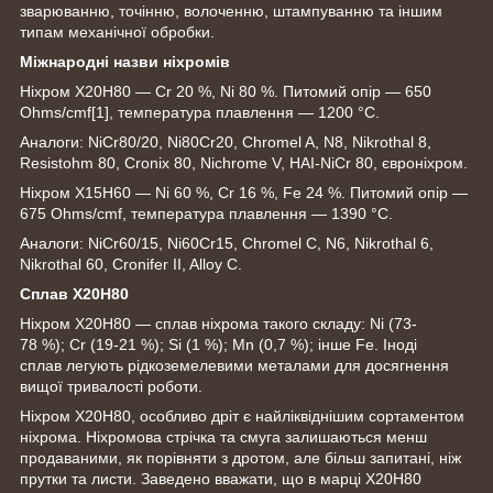
зварюванню, точінню, волоченню, штампуванню та іншим
типам механічної обробки.
Міжнародні назви ніхромів
Ніхром Х20Н80 — Cr 20 %, Ni 80 %. Питомий опір — 650
Ohms/cmf
[1]
, температура плавлення — 1200 °C.
Аналоги: NiCr80/20, Ni80Cr20, Chromel A, N8, Nikrothal 8,
Resistohm 80, Cronix 80, Nichrome V, HAI-NiCr 80, євроніхром.
Ніхром Х15Н60 — Ni 60 %, Cr 16 %, Fe 24 %. Питомий опір —
675 Ohms/cmf, температура плавлення — 1390 °C.
Аналоги: NiCr60/15, Ni60Cr15, Chromel C, N6, Nikrothal 6,
Nikrothal 60, Cronifer II, Alloy C.
Сплав Х20Н80
Ніхром Х20Н80 — сплав ніхрома такого складу: Ni (73-
78 %); Cr (19-21 %); Si (1 %); Mn (0,7 %); інше Fe. Іноді
сплав легують рідкоземелевими металами для досягнення
вищої тривалості роботи.
Ніхром Х20Н80, особливо дріт є найліквіднішим сортаментом
ніхрома. Ніхромова стрічка та смуга залишаються менш
продаваними, як порівняти з дротом, але більш запитані, ніж
прутки та листи. Заведено вважати, що в марці Х20Н80