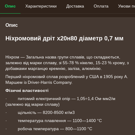
Опис
Характеристики
Доставка
Оплата
Умови п
Опис
Ніхромовий дріт х20н80 діаметр 0,7 мм
Ніхром — Загальна назва групи сплавів, що складаються,
залежно від марки сплаву, зі 55-78 % нікелю, 15-23 % хрому, з
добавками марганцю кремнію, заліза, алюмінію.
Перший ніхромовий сплав розроблений у США в 1905 року А.
Маршем із Driver-Harris Company.
Фізичні властивості
· питомий електричний опір — 1,05÷1,4 Ом·мм2/м
(залежно від марки сплаву)
· щільність — 8200-8500 кг/м3
· температура плавлення — 1100—1400 °C
· робоча температура — 800—1100 °C