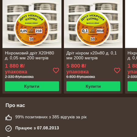
Ніхромовий дріт Х20Н80
Дріт ніхром х20н80 д. 0,1
Ніхр
д. 0,05 мм 200 метрів
мм 2000 метрів
д. 0
1 880
5 800
1 8
₴/
₴/
упаковка
упаковка
упа
2 330 ₴/упаковка
6 800 ₴/упаковка
2 330
Купити
Купити
Про нас
99% позитивних з 385 відгуків за рік
Працює з 07.08.2013