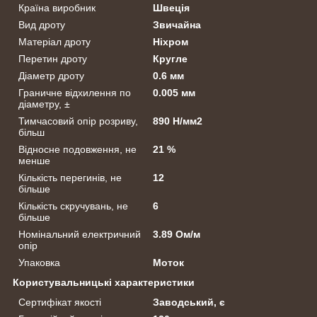
Країна виробник
Швеція
Вид дроту
Звичайна
Матеріал дроту
Ніхром
Перетин дроту
Кругле
Діаметр дроту
0.6 мм
Граничне відхилення по
0.005 мм
діаметру, ±
Тимчасовий опір розриву,
890 Н/мм2
більш
Відносне подовження, не
21 %
менше
Кількість перегинів, не
12
більше
Кількість скручувань, не
6
більше
Номінальний електричний
3.89 Ом/м
опір
Упаковка
Моток
Користувальницькі характеристики
Сертифікат якості
Заводський, є