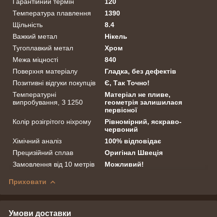
Гарантійний термін
120
Температура плавлення
1390
Щільність
8.4
Важкий метал
Нікель
Тугоплавкий метал
Хром
Межа міцності
840
Поверхня матеріалу
Гладка, без дефектів
Позитивні відгуки покупців
Є, Так Точно!
Температурні
Матеріал не пливе,
випробування, З 1250
геометрія залишилася
первісної
Колір розігрітого ніхрому
Рівномірний, яскраво-
червоний
Хімічний аналіз
100% відповідає
Прецизійний сплав
Оригінал Швеція
Замовлення від 10 метрів
Можливий!
Приховати
Умови доставки