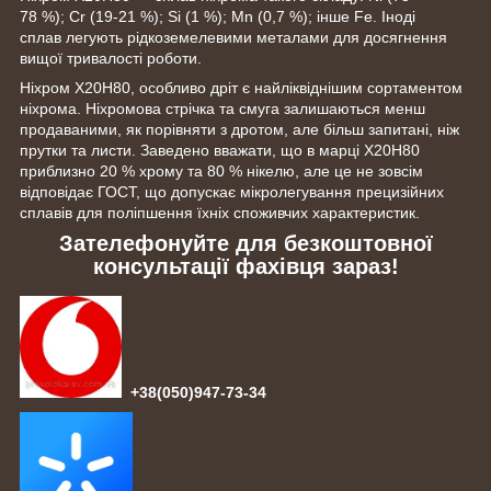
78 %); Cr (19-21 %); Si (1 %); Mn (0,7 %); інше Fe. Іноді
сплав легують рідкоземелевими металами для досягнення
вищої тривалості роботи.
Ніхром Х20Н80, особливо дріт є найліквіднішим сортаментом
ніхрома. Ніхромова стрічка та смуга залишаються менш
продаваними, як порівняти з дротом, але більш запитані, ніж
прутки та листи. Заведено вважати, що в марці Х20Н80
приблизно 20 % хрому та 80 % нікелю, але це не зовсім
відповідає ГОСТ, що допускає мікролегування прецизійних
сплавів для поліпшення їхніх споживчих характеристик.
Зателефонуйте для безкоштовної
консультації фахівця зараз!
+38(050)947-73-34