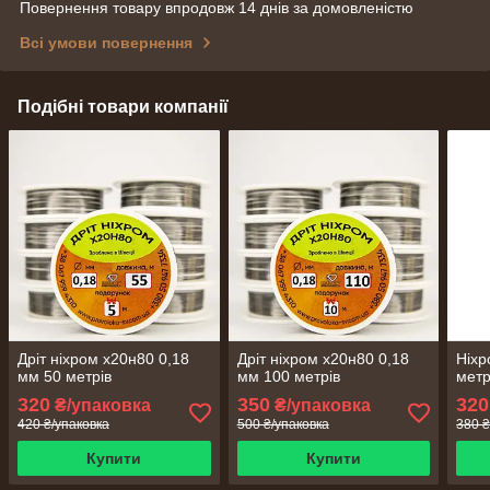
Повернення товару впродовж 14 днів за домовленістю
Всі умови повернення
Подібні товари компанії
Дріт ніхром х20н80 0,18
Дріт ніхром х20н80 0,18
Ніхр
мм 50 метрів
мм 100 метрів
метр
320
350
320
₴/упаковка
₴/упаковка
420 ₴/упаковка
500 ₴/упаковка
380 ₴
Купити
Купити