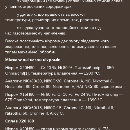
· як жароміцний (смаковий) сплав і хімічно стійкий сплав
у певних агресивних середовищах;
· у деталях, що працюють за високої
температури, резисторних елементах, реостатах;
· як підшарування та жаростійке покриття під
час газотермічному напиленню.
Висока пластичність ніхрома дає змогу піддавати його
зварюванню, точінню, волоченню, штампуванню та іншим
типам механічної обробки.
Міжнародні назви ніхромів
Ніхром Х20Н80 — Cr 20 %, Ni 80 %. Питомий опір — 650
Ohms/cmf
[1]
, температура плавлення — 1200 °C.
Аналоги: NiCr80/20, Ni80Cr20, Chromel A, N8, Nikrothal 8,
Resistohm 80, Cronix 80, Nichrome V, HAI-NiCr 80, євроніхром.
Ніхром Х15Н60 — Ni 60 %, Cr 16 %, Fe 24 %. Питомий опір —
675 Ohms/cmf, температура плавлення — 1390 °C.
Аналоги: NiCr60/15, Ni60Cr15, Chromel C, N6, Nikrothal 6,
Nikrothal 60, Cronifer II, Alloy C.
Сплав Х20Н80
Ніхром Х20Н80 — сплав ніхрома такого складу: Ni (73-