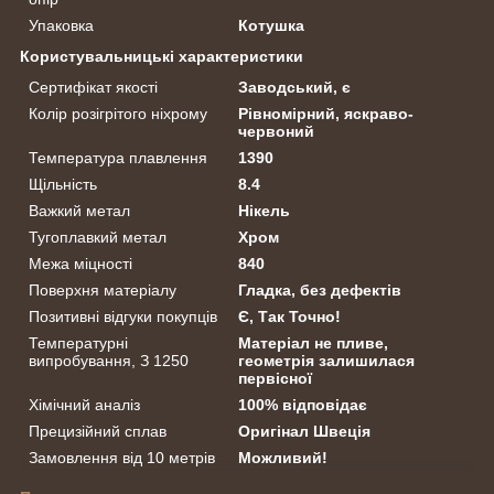
Упаковка
Котушка
Користувальницькі характеристики
Сертифікат якості
Заводський, є
Колір розігрітого ніхрому
Рівномірний, яскраво-
червоний
Температура плавлення
1390
Щільність
8.4
Важкий метал
Нікель
Тугоплавкий метал
Хром
Межа міцності
840
Поверхня матеріалу
Гладка, без дефектів
Позитивні відгуки покупців
Є, Так Точно!
Температурні
Матеріал не пливе,
випробування, З 1250
геометрія залишилася
первісної
Хімічний аналіз
100% відповідає
Прецизійний сплав
Оригінал Швеція
Замовлення від 10 метрів
Можливий!