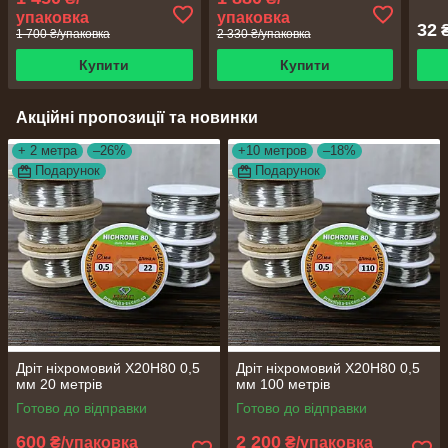
упаковка
упаковка
32
₴
1 700 ₴/упаковка
2 330 ₴/упаковка
Купити
Купити
Акційні пропозиції та новинки
+ 2 метра
–26%
+10 метров
–18%
Подарунок
Подарунок
Дріт ніхромовий Х20Н80 0,5
Дріт ніхромовий Х20Н80 0,5
мм 20 метрів
мм 100 метрів
Готово до відправки
Готово до відправки
600
2 200
₴/упаковка
₴/упаковка