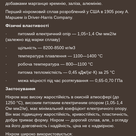
добавками марганцю кремнію, заліза, алюмінію.
Перший ніхромовий сплав розроблений у США в 1905 року А.
Маршем із Driver-Harris Company.
Фізичні властивості
· питомий електричний опір — 1,05÷1,4 Ом·мм2/м
(залежно від марки сплаву)
· щільність — 8200-8500 кг/м3
· температура плавлення — 1100—1400 °C
· робоча температура — 800—1100 °C
· питома тепломісткість — 0,45 кДж/(кг·К) за 25 °C
· межа міцності під час розтягування — 0,65-0,70 ГПа
Застосування
Ніхром має високу жаростійкість в окисній атмосфері (до
1250 °C), високим питомим електричним опором (1,05-1,4
Ом·мм2/м), має мінімальний коефіцієнт електричного опору.
Він має підвищену жаростійкість, кривостійкість, пластичність,
добре тримає форму. Ніхром — дорогий сплав, але, з огляду
на його довговічність і надійність, ціна не є надмірною.
Ніхром широко використовується: