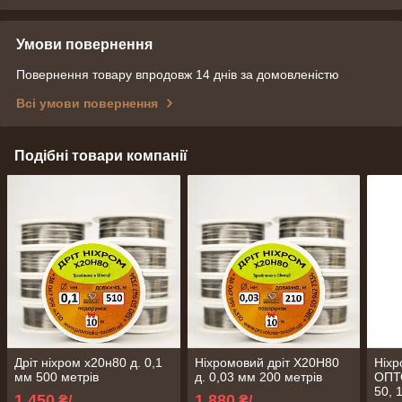
Умови повернення
Повернення товару впродовж 14 днів за домовленістю
Всі умови повернення
Подібні товари компанії
Дріт ніхром х20н80 д. 0,1
Ніхромовий дріт Х20Н80
Ніхр
мм 500 метрів
д. 0,03 мм 200 метрів
ОПТО
50, 
1 450
1 880
₴/
₴/