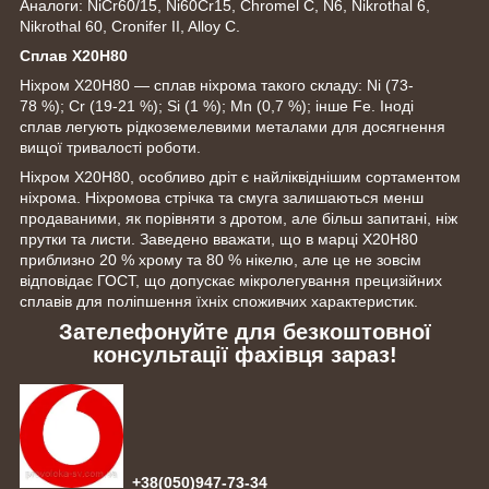
Аналоги: NiCr60/15, Ni60Cr15, Chromel C, N6, Nikrothal 6,
Nikrothal 60, Cronifer II, Alloy C.
Сплав Х20Н80
Ніхром Х20Н80 — сплав ніхрома такого складу: Ni (73-
78 %); Cr (19-21 %); Si (1 %); Mn (0,7 %); інше Fe. Іноді
сплав легують рідкоземелевими металами для досягнення
вищої тривалості роботи.
Ніхром Х20Н80, особливо дріт є найліквіднішим сортаментом
ніхрома. Ніхромова стрічка та смуга залишаються менш
продаваними, як порівняти з дротом, але більш запитані, ніж
прутки та листи. Заведено вважати, що в марці Х20Н80
приблизно 20 % хрому та 80 % нікелю, але це не зовсім
відповідає ГОСТ, що допускає мікролегування прецизійних
сплавів для поліпшення їхніх споживчих характеристик.
Зателефонуйте для безкоштовної
консультації фахівця зараз!
+38(050)947-73-34