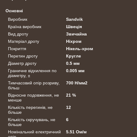
Основні
Виробник
Sandvik
Країна виробник
Швеція
Вид дроту
Звичайна
Матеріал дроту
Ніхром
Покриття
Нікель-хром
Перетин дроту
Кругле
Діаметр дроту
0.5 мм
Граничне відхилення по
0.005 мм
діаметру, ±
Тимчасовий опір розриву,
700 Н/мм2
більш
Відносне подовження, не
21 %
менше
Кількість перегинів, не
12
більше
Кількість скручувань, не
6
більше
Номінальний електричний
5.51 Ом/м
опір