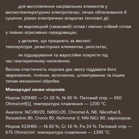
· для виготовлення нагрівальних елементів у
високотемпературних електропечах, печах обпалювання й
сушіння, різних електричних апаратах теплової дії;
· як жароміцний (смаковий) сплав і хімічно стійкий сплав
у певних агресивних середовищах;
· у деталях, що працюють за високої
температури, резисторних елементах, реостатах;
· як підшарування та жаростійке покриття під
час газотермічному напиленню.
Висока пластичність ніхрома дає змогу піддавати його
зварюванню, точінню, волоченню, штампуванню та іншим
типам механічної обробки.
Міжнародні назви ніхромів
Ніхром Х20Н80 — Cr 20 %, Ni 80 %. Питомий опір — 650
Ohms/cmf
[1]
, температура плавлення — 1200 °C.
Аналоги: NiCr80/20, Ni80Cr20, Chromel A, N8, Nikrothal 8,
Resistohm 80, Cronix 80, Nichrome V, HAI-NiCr 80, євроніхром.
Ніхром Х15Н60 — Ni 60 %, Cr 16 %, Fe 24 %. Питомий опір —
675 Ohms/cmf, температура плавлення — 1390 °C.