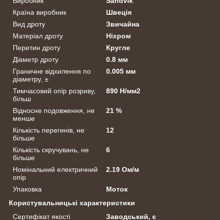
Виробник
Sandvik
Країна виробник
Швеція
Вид дроту
Звичайна
Матеріал дроту
Ніхром
Перетин дроту
Кругле
Діаметр дроту
0.8 мм
Граничне відхилення по
0.005 мм
діаметру, ±
Тимчасовий опір розриву,
890 Н/мм2
більш
Відносне подовження, не
21 %
менше
Кількість перегинів, не
12
більше
Кількість скручувань, не
6
більше
Номінальний електричний
2.19 Ом/м
опір
Упаковка
Моток
Користувальницькі характеристики
Сертифікат якості
Заводський, є