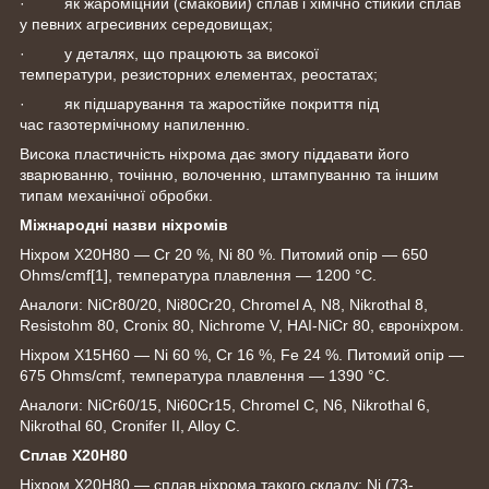
· як жароміцний (смаковий) сплав і хімічно стійкий сплав
у певних агресивних середовищах;
· у деталях, що працюють за високої
температури, резисторних елементах, реостатах;
· як підшарування та жаростійке покриття під
час газотермічному напиленню.
Висока пластичність ніхрома дає змогу піддавати його
зварюванню, точінню, волоченню, штампуванню та іншим
типам механічної обробки.
Міжнародні назви ніхромів
Ніхром Х20Н80 — Cr 20 %, Ni 80 %. Питомий опір — 650
Ohms/cmf
[1]
, температура плавлення — 1200 °C.
Аналоги: NiCr80/20, Ni80Cr20, Chromel A, N8, Nikrothal 8,
Resistohm 80, Cronix 80, Nichrome V, HAI-NiCr 80, євроніхром.
Ніхром Х15Н60 — Ni 60 %, Cr 16 %, Fe 24 %. Питомий опір —
675 Ohms/cmf, температура плавлення — 1390 °C.
Аналоги: NiCr60/15, Ni60Cr15, Chromel C, N6, Nikrothal 6,
Nikrothal 60, Cronifer II, Alloy C.
Сплав Х20Н80
Ніхром Х20Н80 — сплав ніхрома такого складу: Ni (73-