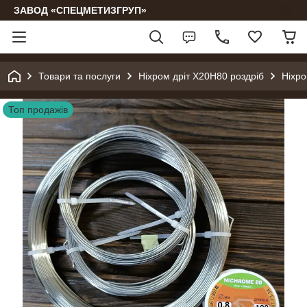
ЗАВОД «СПЕЦМЕТИЗГРУП»
Товари та послуги
Ніхром дріт Х20Н80 роздріб
Ніхро
Топ продажів