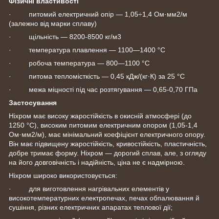
Фізичні властивості
· питомий електричний опір — 1,05÷1,4 Ом·мм2/м
(залежно від марки сплаву)
· щільність — 8200-8500 кг/м3
· температура плавлення — 1100—1400 °C
· робоча температура — 800—1100 °C
· питома тепломісткість — 0,45 кДж/(кг·К) за 25 °C
· межа міцності під час розтягування — 0,65-0,70 ГПа
Застосування
Ніхром має високу жаростійкість в окисній атмосфері (до
1250 °C), високим питомим електричним опором (1,05-1,4
Ом·мм2/м), має мінімальний коефіцієнт електричного опору.
Він має підвищену жаростійкість, кривостійкість, пластичність,
добре тримає форму. Ніхром — дорогий сплав, але, з огляду
на його довговічність і надійність, ціна не є надмірною.
Ніхром широко використовується:
· для виготовлення нагрівальних елементів у
високотемпературних електропечах, печах обпалювання й
сушіння, різних електричних апаратах теплової дії;