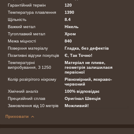
Гарантійний термін
120
Температура плавлення
1390
Щільність
8.4
Важкий метал
Нікель
Тугоплавкий метал
Хром
Межа міцності
840
Поверхня матеріалу
Гладка, без дефектів
Позитивні відгуки покупців
Є, Так Точно!
Температурні
Матеріал не пливе,
випробування, З 1250
геометрія залишилася
первісної
Колір розігрітого ніхрому
Рівномірний, яскраво-
червоний
Хімічний аналіз
100% відповідає
Прецизійний сплав
Оригінал Швеція
Замовлення від 10 метрів
Можливий!
Приховати