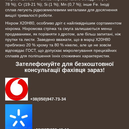
78 %); Cr (19-21 %); Si (1 %); Mn (0,7 %); інше Fe. Іноді
сплав легують рідкоземелевими металами для досягнення
вищої тривалості роботи.
Ніхром Х20Н80, особливо дріт є найліквіднішим сортаментом
ніхрома. Ніхромова стрічка та смуга залишаються менш
продаваними, як порівняти з дротом, але більш запитані, ніж
прутки та листи. Заведено вважати, що в марці Х20Н80
приблизно 20 % хрому та 80 % нікелю, але це не зовсім
відповідає ГОСТ, що допускає мікролегування прецизійних
сплавів для поліпшення їхніх споживчих характеристик.
Зателефонуйте для безкоштовної
консультації фахівця зараз!
+38(050)947-73-34