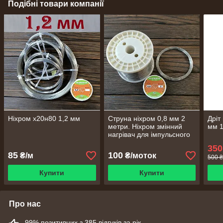
Подібні товари компанії
Ніхром х20н80 1,2 мм
Струна ніхром 0,8 мм 2
Дріт
метри. Ніхром змінний
мм 1
нагрівач для імпульсного
зварювача Х20Н80
350
85
100
₴/м
₴/моток
500 ₴
Купити
Купити
Про нас
99% позитивних з 385 відгуків за рік