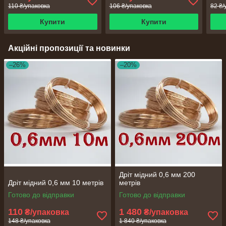
110 ₴/упаковка
106 ₴/упаковка
82 ₴/
Купити
Купити
Акційні пропозиції та новинки
–26%
–20%
Дріт мідний 0,6 мм 200
Дріт мідний 0,6 мм 10 метрів
метрів
Готово до відправки
Готово до відправки
110
1 480
₴/упаковка
₴/упаковка
148 ₴/упаковка
1 840 ₴/упаковка