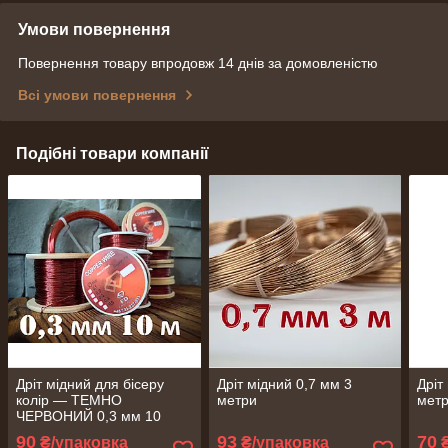
Умови повернення
Повернення товару впродовж 14 днів за домовленістю
Всі умови повернення
Подібні товари компанії
Дріт мідний для бісеру
Дріт мідний 0,7 мм 3
Дріт
колір — ТЕМНО
метри
метр
ЧЕРВОНИЙ 0,3 мм 10
метрів
90
93
70
₴/упаковка
₴/упаковка
₴