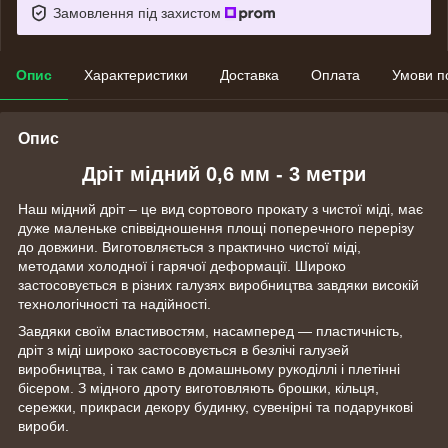
Замовлення під захистом
Опис
Характеристики
Доставка
Оплата
Умови п
Опис
Дріт мідний 0,6 мм - 3 метри
Наш мідний дріт – це вид сортового прокату з чистої міді, має
дуже маленьке співвідношення площі поперечного перерізу
до довжини. Виготовляється з практично чистої міді,
методами холодної і гарячої деформації. Широко
застосовується в різних галузях виробництва завдяки високій
технологічності та надійності.
Завдяки своїм властивостям, насамперед — пластичність,
дріт з міді широко застосовується в безлічі галузей
виробництва, і так само в домашньому рукоділлі і плетінні
бісером. З мідного дроту виготовляють брошки, кільця,
сережки, прикраси декору будинку, сувенірні та подарункові
вироби.