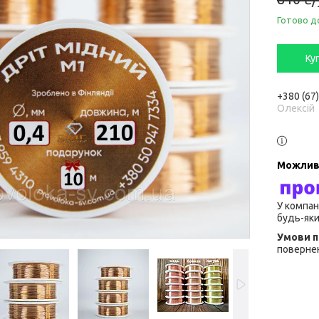
Готово д
Ку
+380 (67
Олексій
У компан
будь-яки
повернен