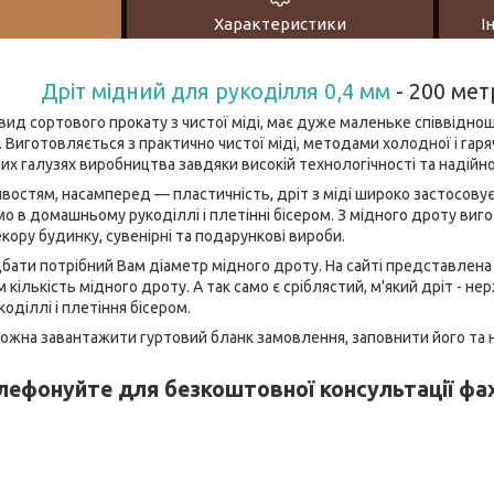
Характеристики
І
Дріт мідний для рукоділля 0,4 мм
- 200 мет
 вид сортового прокату з чистої міді, має дуже маленьке співвідн
 Виготовляється з практично чистої міді, методами холодної і гар
них галузях виробництва завдяки високій технологічності та надійно
востям, насамперед — пластичність, дріт з міді широко застосовуєт
амо в домашньому рукоділлі і плетінні бісером. З мідного дроту виг
кору будинку, сувенірні та подарункові вироби.
бати потрібний Вам діаметр мідного дроту. На сайті представлена 
 кількість мідного дроту. А так само є сріблястий, м'який дріт - нер
оділлі і плетіння бісером.
жна завантажити гуртовий бланк замовлення, заповнити його та на
лефонуйте для безкоштовної консультації фах