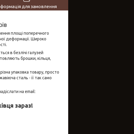
нформація для замовлення
рів
ошення площі поперечного
ячої деформації. Широко
сті.
ься в безлічі галузей
отовляють брошки, кільця,
різна упаковка товару, просто
жавіюча сталь - її так само
діслати на email:
івця зараз!