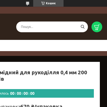
Кошик
мідний для рукоділля 0,4 мм 200
ів
0
0
0
0
0
0
0
0
илось
670 ₴/упаковка
/упаковка