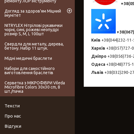
ремонту ЛОР інструменту
+38(0
Догляд за здоров'ям Міцний
імунітет
NITRYLEX Нітрілові рукавички
чорні, сині, рожеві неопудрі
+38(067
розмір S, M, L 100шт
Київ
+38(044)232-1
Свердла для металу, дерева,
Харків
+38(057)727-
бетону. Набір 11 штук.
Дніпро
+38(056)736
Мідні медичні браслети
Одеса
+38(048)775-
Набори для самостійного
Львів
+38(032)290-2
виготовлення браслетів
Серветка з МІКРОФІБРИ Vileda
Microfibre Colors 30x30 cm, 8
шт./пачка
Тексти
Про нас
Відгуки