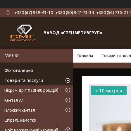
+380 (67) 959-43-10
+380 (50) 947-73-34
+380 (56) 736-21-
ЗАВОД «СПЕЦМЕТИЗГРУП»
Головна
Товари та посл
Фотогалерея
Товари та послуги
Ніхром дріт Х20Н80 роздріб
+ 10 метров
Кантал А1
Плоский кантал
Спіралі, намотки
Дріт нержавіючий харчовий