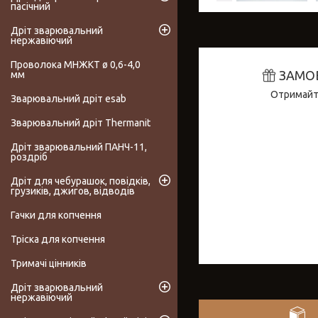
пасічний
Дріт зварювальний
нержавіючий
Проволока МНЖКТ ø 0,6-4,0
ЗАМО
мм
Отримайте
Зварювальний дріт esab
Зварювальний дріт Thermanit
Дріт зварювальний ПАНЧ-11,
роздріб
Дріт для чебурашок, повідків,
грузиків, джигов, відводів
Гачки для копчення
Тріска для копчення
Тримачі цінників
Дріт зварювальний
нержавіючий