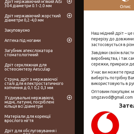
Дріт нержавіючий м'який AiSi
304 діаметри 0.1-2.0 мм
Опис
Дріт нержавіючий жорсткий
діаметри 0,2-4,0 мм
Закуповуємо
Наш мідний дріт – це
перерізу до довжини.
Аптека під ногами
застосовується в різ
Загубник апекслокатора
Завдяки своїм власти
стоматологічний
виробництва, і так с
сережки, прикраси де
Дріт серкляжная для
остеосинтезу Aesculap
У нас ви можете прид
виберіть потрібну Вам
Струна, дріт з нержавіючої
використовують в рук
сталі для електростатичного
копчення д 0,1 0,2 0,3 мм
Оптовим покупцям: мо
smgzavod@gmail.com
З'єднувальні нержавіючі,
мідні, латунні, посріблені
Зате
кільця всі діаметри
Матеріали для корекції
врослого нігтя
Дріт для обслуговування і