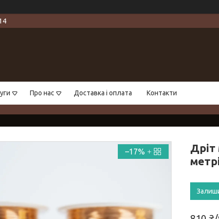
14
уги
Про нас
Доставка і оплата
Контакти
Дріт 
–17%
метр
Залиш
810 ₴