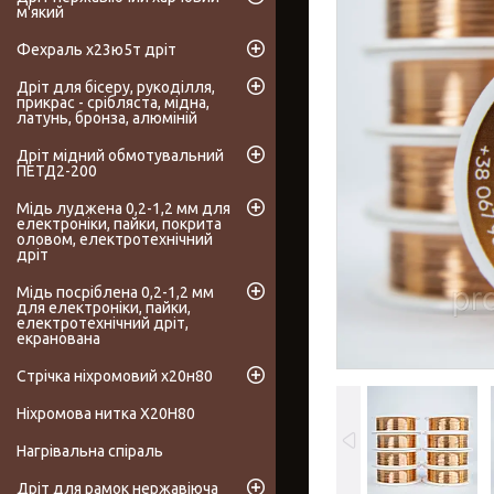
м'який
Фехраль х23ю5т дріт
Дріт для бісеру, рукоділля,
прикрас - срібляста, мідна,
латунь, бронза, алюміній
Дріт мідний обмотувальний
ПЕТД2-200
Мідь луджена 0,2-1,2 мм для
електроніки, пайки, покрита
оловом, електротехнічний
дріт
Мідь посріблена 0,2-1,2 мм
для електроніки, пайки,
електротехнічний дріт,
екранована
Стрічка ніхромовий х20н80
Ніхромова нитка Х20Н80
Нагрівальна спіраль
Дріт для рамок нержавіюча