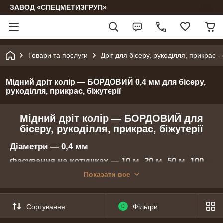
ЗАВОД «СПЕЦМЕТИЗГРУП»
Товари та послуги
Дріт для бісеру, рукоділля, прикрас -
Мідний дріт колір — БОРДОВИЙ 0,4 мм для бісеру,
рукоділля, прикрас, біжутерії
Мідний дріт колір — БОРДОВИЙ для
бісеру, рукоділля, прикрас, біжутерії
Діаметри — 0,4 мм
Фасування на котушках — 10 м, 20 м, 50 м, 100
м, 200 м
Показати все
Оптовим покупцям: можна завантажити гуртовий бланк
замовлення, заповнити його та надіслати на email:
Сортування
0
Фільтри
smgzavod@gmail.com